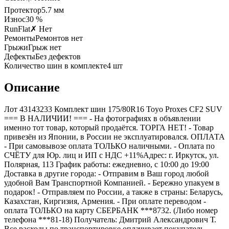
Протектор
5.7
мм
Износ
30 %
RunFlat
✗ Нет
Ремонты
Ремонтов нет
Грыжи
Грыж нет
Дефекты
Без дефектов
Количество шин в комплекте
4
шт
Описание
Лот 43143233 Комплект шин 175/80R16 Toyo Proxes CF2 SUV
=== B НАЛИЧИИ! === - На фотографиях в объявлении
именно тот товар, который продаётся. ТОРГА НЕТ! - Товар
привезён из Японии, в России не эксплуатировался. ОПЛАТА
- При самовывозе оплата ТОЛЬКО наличными. - Оплата по
СЧЁТУ для Юр. лиц и ИП с НДС +11%Адрес: г. Иркутск, ул.
Полярная, 113 График работы: ежедневно, с 10:00 до 19:00
Доставка в другие города: - Отправим в Ваш город любой
удобной Вам Транспортной Компанией. - Бережно упакуем в
подарок! - Отправляем по России, а также в страны: Беларусь,
Казахстан, Киргизия, Армения. - При оплате переводом -
оплата ТОЛЬКО на карту СБЕРБАНК ***8732. (Либо номер
телефона ***81-18) Получатель: Дмитрий Александрович Т.
Все расходы по транспортировке оплачивает покупатель.