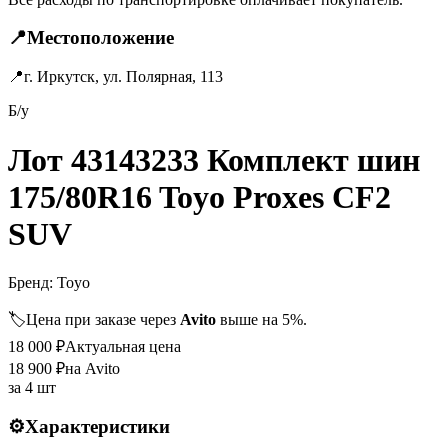
📍
Местоположение
📍
г. Иркутск, ул. Полярная, 113
Б/у
Лот 43143233 Комплект шин
175/80R16 Toyo Proxes CF2
SUV
Бренд:
Toyo
🏷️
Цена при заказе через
Avito
выше на 5%.
18 000
₽
Актуальная цена
18 900
₽
на Avito
за
4 шт
⚙️
Характеристики