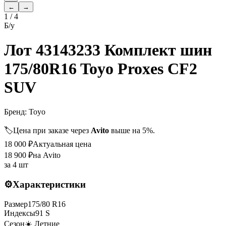
←
→
1
/
4
Б/у
Лот 43143233 Комплект шин
175/80R16 Toyo Proxes CF2
SUV
Бренд:
Toyo
🏷️
Цена при заказе через
Avito
выше на 5%.
18 000
₽
Актуальная цена
18 900
₽
на Avito
за
4 шт
⚙️
Характеристики
Размер
175
/
80
R
16
Индексы
91
S
Сезон
☀️ Летние