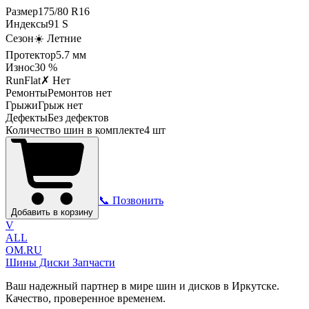
Размер
175
/
80
R
16
Индексы
91
S
Сезон
☀️ Летние
Протектор
5.7
мм
Износ
30 %
RunFlat
✗ Нет
Ремонты
Ремонтов нет
Грыжи
Грыж нет
Дефекты
Без дефектов
Количество шин в комплекте
4
шт
📞 Позвонить
Добавить в корзину
V
ALL
OM.RU
Шины Диски Запчасти
Ваш надежный партнер в мире шин и дисков в Иркутске.
Качество, проверенное временем.