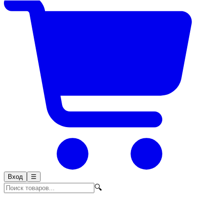
Вход
☰
🔍