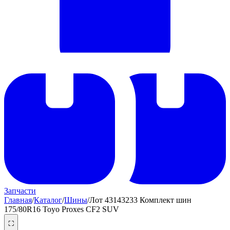
Запчасти
Главная
/
Каталог
/
Шины
/
Лот 43143233 Комплект шин
175/80R16 Toyo Proxes CF2 SUV
⛶