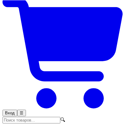
Вход
☰
🔍