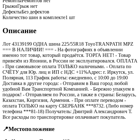
Ремонты
Ремонтов нет
Грыжи
Грыж нет
Дефекты
Без дефектов
Количество шин в комплекте
1
шт
Описание
Лот 43139199 ОДНА шина 225/55R18 ToyoTRANPATH MPZ
=== B НАЛИЧИИ! === - На фотографиях в объявлении
именно тот товар, который продаётся. ТОРГА НЕТ! - Товар
привезён из Японии, в России не эксплуатировался. ОПЛАТА
- При самовывозе оплата ТОЛЬКО наличными. - Оплата по
СЧЁТУ для Юр. лиц и ИП с НДС +11%Адрес: г. Иркутск, ул.
Полярная, 113 График работы: ежедневно, с 10:00 до 19:00
Доставка в другие города: - Отправим в Ваш город любой
удобной Вам Транспортной Компанией. - Бережно упакуем в
подарок! - Отправляем по России, а также в страны: Беларусь,
Казахстан, Киргизия, Армения. - При оплате переводом -
оплата ТОЛЬКО на карту СБЕРБАНК ***8732. (Либо номер
телефона ***81-18) Получатель: Дмитрий Александрович Т.
Все расходы по транспортировке оплачивает покупатель.
📍
Местоположение