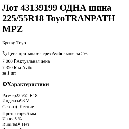
Лот 43139199 ОДНА шина
225/55R18 ToyoTRANPATH
MPZ
Бренд:
Toyo
🏷️
Цена при заказе через
Avito
выше на 5%.
7 000
₽
Актуальная цена
7 350
₽
на Avito
за
1 шт
⚙️
Характеристики
Размер
225
/
55
R
18
Индексы
98
V
Сезон
☀️ Летние
Протектор
6.5
мм
Износ
5 %
RunFlat
✗ Нет