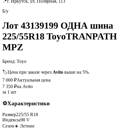
📍
г. Иркутск, ул. Полярная, 113
Б/у
Лот 43139199 ОДНА шина
225/55R18 ToyoTRANPATH
MPZ
Бренд:
Toyo
🏷️
Цена при заказе через
Avito
выше на 5%.
7 000
₽
Актуальная цена
7 350
₽
на Avito
за
1 шт
⚙️
Характеристики
Размер
225
/
55
R
18
Индексы
98
V
Сезон
☀️ Летние