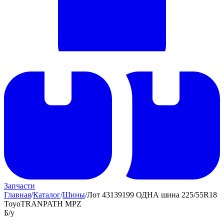
Запчасти
Главная
/
Каталог
/
Шины
/
Лот 43139199 ОДНА шина 225/55R18
ToyoTRANPATH MPZ
Б/у