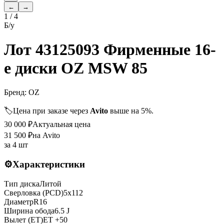
←
→
1
/
4
Б/у
Лот 43125093 Фирменные 16-
е диски OZ MSW 85
Бренд:
OZ
🏷️
Цена при заказе через
Avito
выше на 5%.
30 000
₽
Актуальная цена
31 500
₽
на Avito
за
4 шт
⚙️
Характеристики
Тип диска
Литой
Сверловка (PCD)
5x112
Диаметр
R
16
Ширина обода
6.5 J
Вылет (ET)
ET
+50