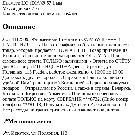
Диаметр ЦО (DIA)
Ø
57.1
мм
Масса диска
7.7 кг
Количество дисков в комплекте
4
шт
Описание
Лот 43125093 Фирменные 16-е диски OZ MSW 85 === B
НАЛИЧИИ! === - На фотографиях в объявлении именно тот
товар, который продаётся. ТОРГА НЕТ! - Товар привезён из
Японии, в России не эксплуатировался. ОПЛАТА - При
самовывозе оплата ТОЛЬКО наличными. - Оплата по СЧЁТУ
для Юр. лиц и ИП с НДС +11%Адрес: г. Иркутск, ул.
Полярная, 113 График работы: ежедневно, с 10:00 до 19:00
Доставка в другие города: - Отправим в Ваш город любой
удобной Вам Транспортной Компанией. - Бережно упакуем в
подарок! - Отправляем по России, а также в страны: Беларусь,
Казахстан, Киргизия, Армения. - При оплате переводом -
оплата ТОЛЬКО на карту СБЕРБАНК ***8732. (Либо номер
телефона ***81-18) Получатель: Дмитрий Александрович Т.
Все расходы по транспортировке оплачивает покупатель.
📍
Местоположение
📍
г. Иркутск, ул. Полярная, 113