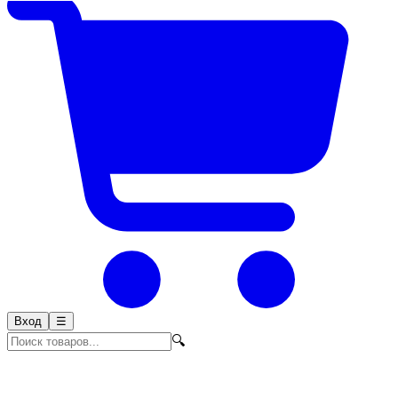
Вход
☰
🔍