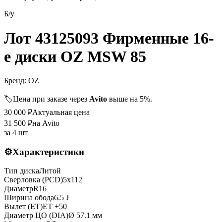
Б/у
Лот 43125093 Фирменные 16-
е диски OZ MSW 85
Бренд:
OZ
🏷️
Цена при заказе через
Avito
выше на 5%.
30 000
₽
Актуальная цена
31 500
₽
на Avito
за
4 шт
⚙️
Характеристики
Тип диска
Литой
Сверловка (PCD)
5x112
Диаметр
R
16
Ширина обода
6.5 J
Вылет (ET)
ET
+50
Диаметр ЦО (DIA)
Ø
57.1
мм