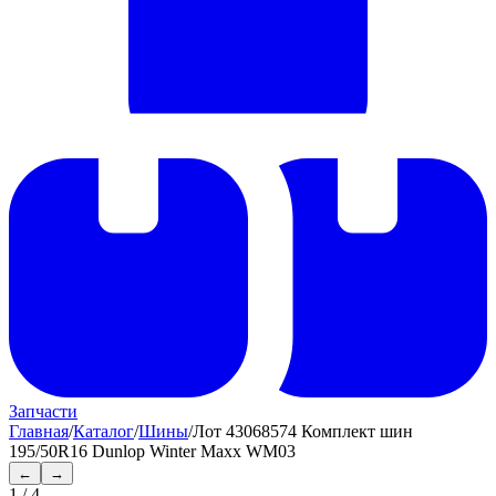
Запчасти
Главная
/
Каталог
/
Шины
/
Лот 43068574 Комплект шин
195/50R16 Dunlop Winter Maxx WM03
←
→
1
/
4