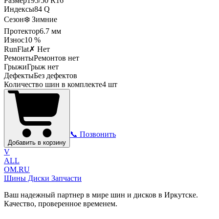
Размер
195
/
50
R
16
Индексы
84
Q
Сезон
❄️ Зимние
Протектор
6.7
мм
Износ
10 %
RunFlat
✗ Нет
Ремонты
Ремонтов нет
Грыжи
Грыж нет
Дефекты
Без дефектов
Количество шин в комплекте
4
шт
📞 Позвонить
Добавить в корзину
V
ALL
OM.RU
Шины Диски Запчасти
Ваш надежный партнер в мире шин и дисков в Иркутске.
Качество, проверенное временем.