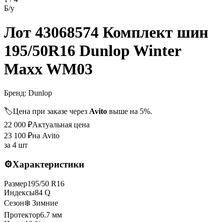
Б/у
Лот 43068574 Комплект шин
195/50R16 Dunlop Winter
Maxx WM03
Бренд:
Dunlop
🏷️
Цена при заказе через
Avito
выше на 5%.
22 000
₽
Актуальная цена
23 100
₽
на Avito
за
4 шт
⚙️
Характеристики
Размер
195
/
50
R
16
Индексы
84
Q
Сезон
❄️ Зимние
Протектор
6.7
мм