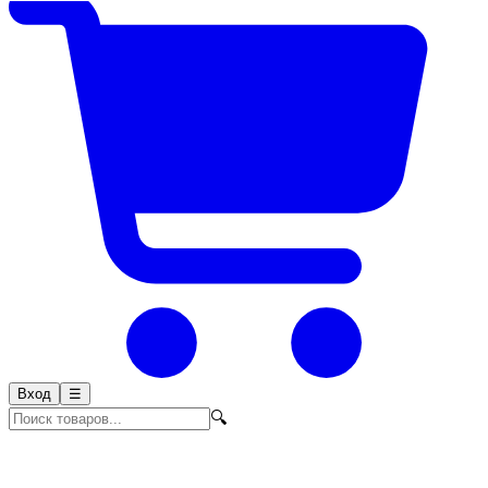
Вход
☰
🔍