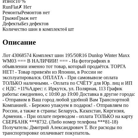
Износ
10 %
RunFlat
✗ Нет
Ремонты
Ремонтов нет
Грыжи
Грыж нет
Дефекты
Без дефектов
Количество шин в комплекте
4
шт
Описание
Лот 43068574 Комплект шин 195/50R16 Dunlop Winter Maxx
WM03 === B НАЛИЧИИ! === - На фотографиях в
объявлении именно тот товар, который продаётся. ТОРГА
НЕТ! - Товар привезён из Японии, в России не
эксплуатировался. ОПЛАТА - При самовывозе оплата
ТОЛЬКО наличными. - Оплата по СЧЁТУ для Юр. лиц и ИП
с НДС +11%Адрес: г. Иркутск, ул. Полярная, 113 График
работы: ежедневно, с 10:00 до 19:00 Доставка в другие города:
- Отправим в Ваш город любой удобной Вам Транспортной
Компанией. - Бережно упакуем в подарок! - Отправляем по
России, а также в страны: Беларусь, Казахстан, Киргизия,
Армения. - При оплате переводом - оплата ТОЛЬКО на карту
СБЕРБАНК ***8732. (Либо номер телефона ***81-18)
Получатель: Дмитрий Александрович Т. Все расходы по
транспортировке оплачивает покупатель.