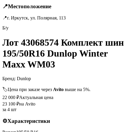
📍
Местоположение
📍
г. Иркутск, ул. Полярная, 113
Б/у
Лот 43068574 Комплект шин
195/50R16 Dunlop Winter
Maxx WM03
Бренд:
Dunlop
🏷️
Цена при заказе через
Avito
выше на 5%.
22 000
₽
Актуальная цена
23 100
₽
на Avito
за
4 шт
⚙️
Характеристики