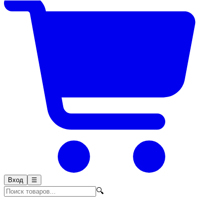
Вход
☰
🔍