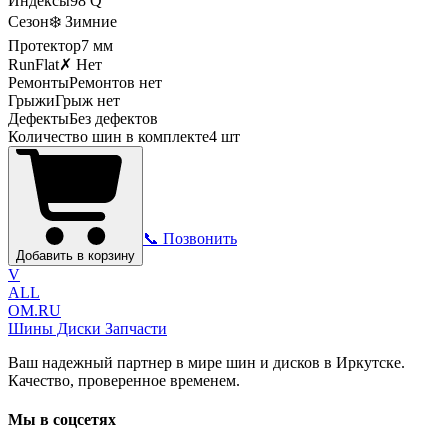
Индексы
98
Q
Сезон
❄️ Зимние
Протектор
7
мм
RunFlat
✗ Нет
Ремонты
Ремонтов нет
Грыжи
Грыж нет
Дефекты
Без дефектов
Количество шин в комплекте
4
шт
📞 Позвонить
Добавить в корзину
V
ALL
OM.RU
Шины Диски Запчасти
Ваш надежный партнер в мире шин и дисков в Иркутске.
Качество, проверенное временем.
Мы в соцсетях