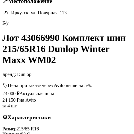
📍
Местоположение
📍
г. Иркутск, ул. Полярная, 113
Б/у
Лот 43066990 Комплект шин
215/65R16 Dunlop Winter
Maxx WM02
Бренд:
Dunlop
🏷️
Цена при заказе через
Avito
выше на 5%.
23 000
₽
Актуальная цена
24 150
₽
на Avito
за
4 шт
⚙️
Характеристики
Размер
215
/
65
R
16