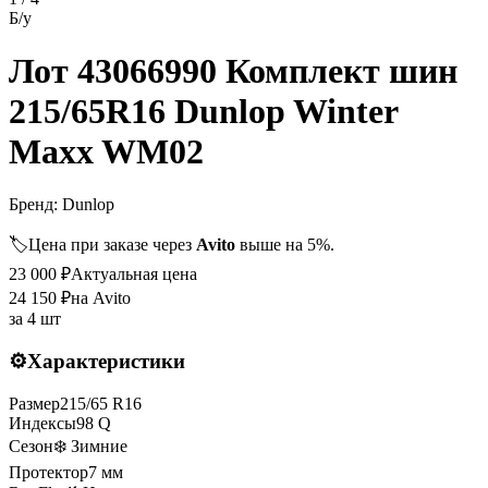
Б/у
Лот 43066990 Комплект шин
215/65R16 Dunlop Winter
Maxx WM02
Бренд:
Dunlop
🏷️
Цена при заказе через
Avito
выше на 5%.
23 000
₽
Актуальная цена
24 150
₽
на Avito
за
4 шт
⚙️
Характеристики
Размер
215
/
65
R
16
Индексы
98
Q
Сезон
❄️ Зимние
Протектор
7
мм