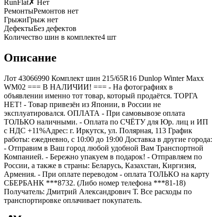
RunFlat
✗ Нет
Ремонты
Ремонтов нет
Грыжи
Грыж нет
Дефекты
Без дефектов
Количество шин в комплекте
4
шт
Описание
Лот 43066990 Комплект шин 215/65R16 Dunlop Winter Maxx
WM02 === B НАЛИЧИИ! === - На фотографиях в
объявлении именно тот товар, который продаётся. ТОРГА
НЕТ! - Товар привезён из Японии, в России не
эксплуатировался. ОПЛАТА - При самовывозе оплата
ТОЛЬКО наличными. - Оплата по СЧЁТУ для Юр. лиц и ИП
с НДС +11%Адрес: г. Иркутск, ул. Полярная, 113 График
работы: ежедневно, с 10:00 до 19:00 Доставка в другие города:
- Отправим в Ваш город любой удобной Вам Транспортной
Компанией. - Бережно упакуем в подарок! - Отправляем по
России, а также в страны: Беларусь, Казахстан, Киргизия,
Армения. - При оплате переводом - оплата ТОЛЬКО на карту
СБЕРБАНК ***8732. (Либо номер телефона ***81-18)
Получатель: Дмитрий Александрович Т. Все расходы по
транспортировке оплачивает покупатель.