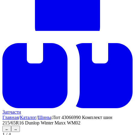
Запчасти
Главная
/
Каталог
/
Шины
/
Лот 43066990 Комплект шин
215/65R16 Dunlop Winter Maxx WM02
←
→
1
/
4