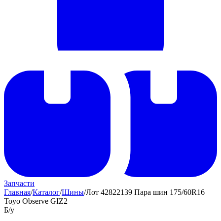
Запчасти
Главная
/
Каталог
/
Шины
/
Лот 42822139 Пара шин 175/60R16
Toyo Observe GIZ2
Б/у