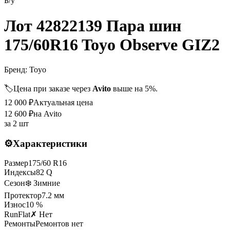
Б/у
Лот 42822139 Пара шин
175/60R16 Toyo Observe GIZ2
Бренд:
Toyo
🏷️
Цена при заказе через
Avito
выше на 5%.
12 000
₽
Актуальная цена
12 600
₽
на Avito
за
2 шт
⚙️
Характеристики
Размер
175
/
60
R
16
Индексы
82
Q
Сезон
❄️ Зимние
Протектор
7.2
мм
Износ
10 %
RunFlat
✗ Нет
Ремонты
Ремонтов нет