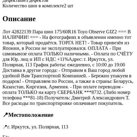
Дефекты
Без дефектов
Количество шин в комплекте
2
шт
Описание
Лот 42822139 Пара шин 175/60R16 Toyo Observe GIZ2 === B
НАЛИЧИИ! === - На фотографиях в объявлении именно тот
товар, который продаётся. ТОРГА НЕТ! - Товар привезён из
Японии, в России не эксплуатировался. ОПЛАТА - При
самовывозе оплата ТОЛЬКО наличными. - Оплата по СЧЁТУ
для Юр. лиц и ИП с НДС +11%Адрес: г. Иркутск, ул.
Полярная, 113 График работы: ежедневно, с 10:00 до 19:00
Доставка в другие города: - Отправим в Ваш город любой
удобной Вам Транспортной Компанией. - Бережно упакуем в
подарок! - Отправляем по России, а также в страны: Беларусь,
Казахстан, Киргизия, Армения. - При оплате переводом -
оплата ТОЛЬКО на карту СБЕРБАНК ***8732. (Либо номер
телефона ***81-18) Получатель: Дмитрий Александрович Т.
Все расходы по транспортировке оплачивает покупатель.
📍
Местоположение
📍
г. Иркутск, ул. Полярная, 113