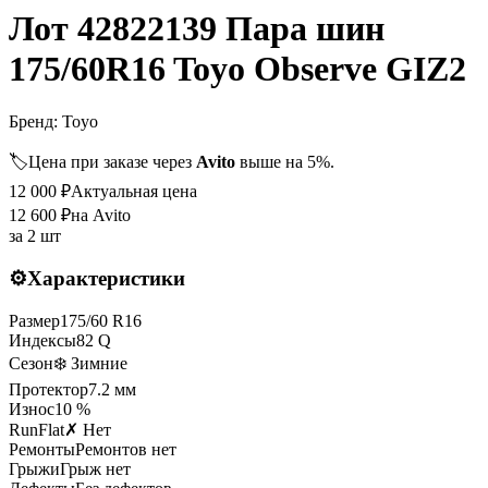
Лот 42822139 Пара шин
175/60R16 Toyo Observe GIZ2
Бренд:
Toyo
🏷️
Цена при заказе через
Avito
выше на 5%.
12 000
₽
Актуальная цена
12 600
₽
на Avito
за
2 шт
⚙️
Характеристики
Размер
175
/
60
R
16
Индексы
82
Q
Сезон
❄️ Зимние
Протектор
7.2
мм
Износ
10 %
RunFlat
✗ Нет
Ремонты
Ремонтов нет
Грыжи
Грыж нет