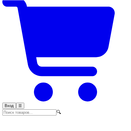
Вход
☰
🔍