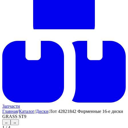
Запчасти
Главная
/
Каталог
/
Диски
/
Лот 42821842 Фирменные 16-е диски
GRASS ST9
←
→
1
/
4