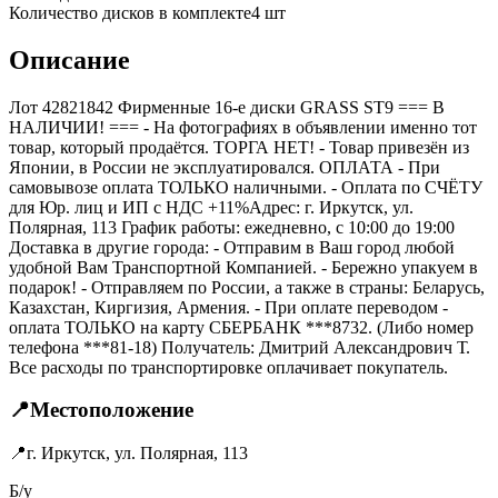
Количество дисков в комплекте
4
шт
Описание
Лот 42821842 Фирменные 16-е диски GRASS ST9 === B
НАЛИЧИИ! === - На фотографиях в объявлении именно тот
товар, который продаётся. ТОРГА НЕТ! - Товар привезён из
Японии, в России не эксплуатировался. ОПЛАТА - При
самовывозе оплата ТОЛЬКО наличными. - Оплата по СЧЁТУ
для Юр. лиц и ИП с НДС +11%Адрес: г. Иркутск, ул.
Полярная, 113 График работы: ежедневно, с 10:00 до 19:00
Доставка в другие города: - Отправим в Ваш город любой
удобной Вам Транспортной Компанией. - Бережно упакуем в
подарок! - Отправляем по России, а также в страны: Беларусь,
Казахстан, Киргизия, Армения. - При оплате переводом -
оплата ТОЛЬКО на карту СБЕРБАНК ***8732. (Либо номер
телефона ***81-18) Получатель: Дмитрий Александрович Т.
Все расходы по транспортировке оплачивает покупатель.
📍
Местоположение
📍
г. Иркутск, ул. Полярная, 113
Б/у