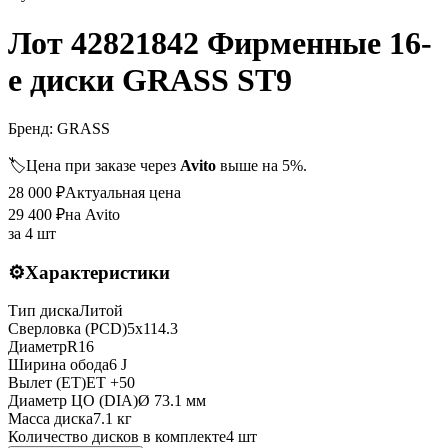
Лот 42821842 Фирменные 16-
е диски GRASS ST9
Бренд:
GRASS
🏷️
Цена при заказе через
Avito
выше на 5%.
28 000
₽
Актуальная цена
29 400
₽
на Avito
за
4 шт
⚙️
Характеристики
Тип диска
Литой
Сверловка (PCD)
5x114.3
Диаметр
R
16
Ширина обода
6 J
Вылет (ET)
ET
+50
Диаметр ЦО (DIA)
Ø
73.1
мм
Масса диска
7.1 кг
Количество дисков в комплекте
4
шт