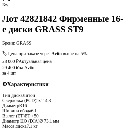
Б/у
Лот 42821842 Фирменные 16-
е диски GRASS ST9
Бренд:
GRASS
🏷️
Цена при заказе через
Avito
выше на 5%.
28 000
₽
Актуальная цена
29 400
₽
на Avito
за
4 шт
⚙️
Характеристики
Тип диска
Литой
Сверловка (PCD)
5x114.3
Диаметр
R
16
Ширина обода
6 J
Вылет (ET)
ET
+50
Диаметр ЦО (DIA)
Ø
73.1
мм
Масса диска
7.1 кг