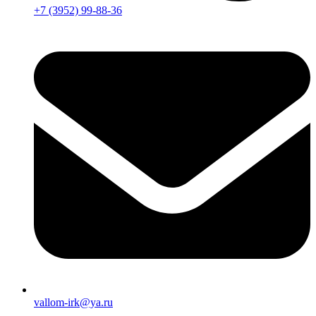
+7 (3952) 99-88-36
vallom-irk@ya.ru