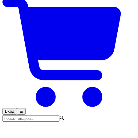
Вход
☰
🔍