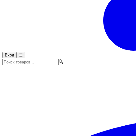
Вход
☰
🔍