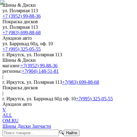
Шины & Диски
ул. Полярная 113
+7 (3952) 99-88-36
Покраска дисков
ул. Полярная 113
+7 (983) 699-88-68
Аукцион авто
ул. Баррикад 60д, оф. 10
+7 (995) 325-05-55
г. Иркутск, ул. Полярная 113
Шины & Диски
магазин:
+7(3952) 99-88-36
регионы:
+7(904) 148-51-81
|
г. Иркутск, ул. Полярная 113
+7(983) 699-88-68
Покраска дисков
|
г. Иркутск, ул. Баррикад 60д оф. 10
+7(995) 325-05-55
Аукцион авто
V
ALL
OM.RU
Шины Диски Запчасти
🔍
Найти