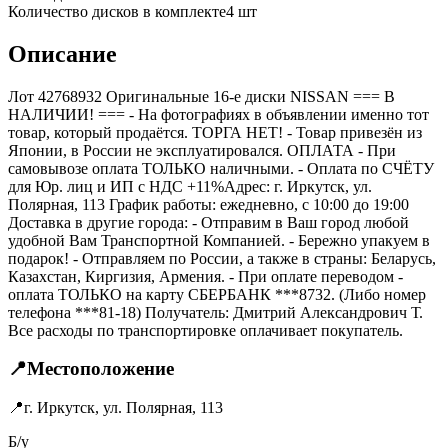
Количество дисков в комплекте
4
шт
Описание
Лот 42768932 Оригинальные 16-е диски NISSAN === B
НАЛИЧИИ! === - На фотографиях в объявлении именно тот
товар, который продаётся. ТОРГА НЕТ! - Товар привезён из
Японии, в России не эксплуатировался. ОПЛАТА - При
самовывозе оплата ТОЛЬКО наличными. - Оплата по СЧЁТУ
для Юр. лиц и ИП с НДС +11%Адрес: г. Иркутск, ул.
Полярная, 113 График работы: ежедневно, с 10:00 до 19:00
Доставка в другие города: - Отправим в Ваш город любой
удобной Вам Транспортной Компанией. - Бережно упакуем в
подарок! - Отправляем по России, а также в страны: Беларусь,
Казахстан, Киргизия, Армения. - При оплате переводом -
оплата ТОЛЬКО на карту СБЕРБАНК ***8732. (Либо номер
телефона ***81-18) Получатель: Дмитрий Александрович Т.
Все расходы по транспортировке оплачивает покупатель.
📍
Местоположение
📍
г. Иркутск, ул. Полярная, 113
Б/у