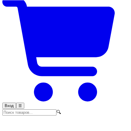
Вход
☰
🔍