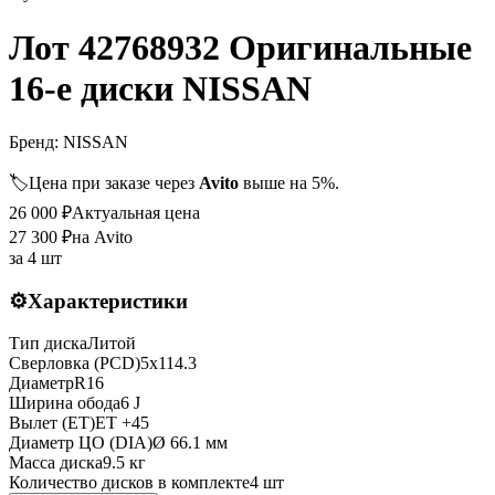
Лот 42768932 Оригинальные
16-е диски NISSAN
Бренд:
NISSAN
🏷️
Цена при заказе через
Avito
выше на 5%.
26 000
₽
Актуальная цена
27 300
₽
на Avito
за
4 шт
⚙️
Характеристики
Тип диска
Литой
Сверловка (PCD)
5x114.3
Диаметр
R
16
Ширина обода
6 J
Вылет (ET)
ET
+45
Диаметр ЦО (DIA)
Ø
66.1
мм
Масса диска
9.5 кг
Количество дисков в комплекте
4
шт