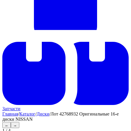
Запчасти
Главная
/
Каталог
/
Диски
/
Лот 42768932 Оригинальные 16-е
диски NISSAN
←
→
1
/
4