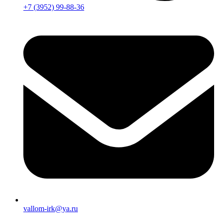
+7 (3952) 99-88-36
vallom-irk@ya.ru