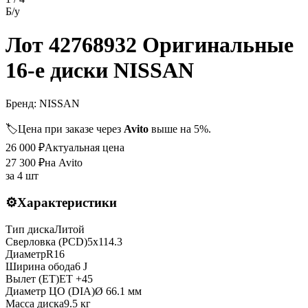
Б/у
Лот 42768932 Оригинальные
16-е диски NISSAN
Бренд:
NISSAN
🏷️
Цена при заказе через
Avito
выше на 5%.
26 000
₽
Актуальная цена
27 300
₽
на Avito
за
4 шт
⚙️
Характеристики
Тип диска
Литой
Сверловка (PCD)
5x114.3
Диаметр
R
16
Ширина обода
6 J
Вылет (ET)
ET
+45
Диаметр ЦО (DIA)
Ø
66.1
мм
Масса диска
9.5 кг