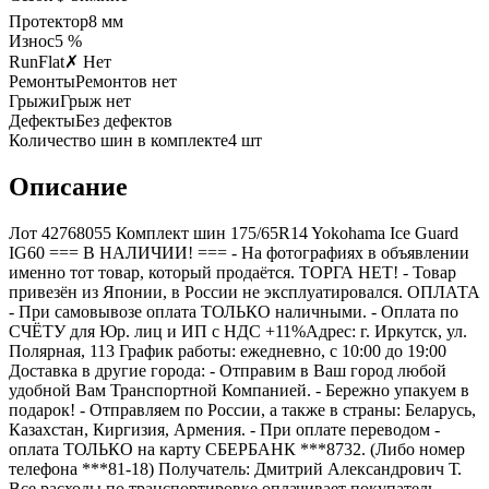
Протектор
8
мм
Износ
5 %
RunFlat
✗ Нет
Ремонты
Ремонтов нет
Грыжи
Грыж нет
Дефекты
Без дефектов
Количество шин в комплекте
4
шт
Описание
Лот 42768055 Комплект шин 175/65R14 Yokohama Ice Guard
IG60 === B НАЛИЧИИ! === - На фотографиях в объявлении
именно тот товар, который продаётся. ТОРГА НЕТ! - Товар
привезён из Японии, в России не эксплуатировался. ОПЛАТА
- При самовывозе оплата ТОЛЬКО наличными. - Оплата по
СЧЁТУ для Юр. лиц и ИП с НДС +11%Адрес: г. Иркутск, ул.
Полярная, 113 График работы: ежедневно, с 10:00 до 19:00
Доставка в другие города: - Отправим в Ваш город любой
удобной Вам Транспортной Компанией. - Бережно упакуем в
подарок! - Отправляем по России, а также в страны: Беларусь,
Казахстан, Киргизия, Армения. - При оплате переводом -
оплата ТОЛЬКО на карту СБЕРБАНК ***8732. (Либо номер
телефона ***81-18) Получатель: Дмитрий Александрович Т.
Все расходы по транспортировке оплачивает покупатель.