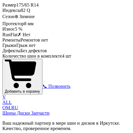
Размер
175
/
65
R
14
Индексы
82
Q
Сезон
❄️ Зимние
Протектор
8
мм
Износ
5 %
RunFlat
✗ Нет
Ремонты
Ремонтов нет
Грыжи
Грыж нет
Дефекты
Без дефектов
Количество шин в комплекте
4
шт
📞 Позвонить
Добавить в корзину
V
ALL
OM.RU
Шины Диски Запчасти
Ваш надежный партнер в мире шин и дисков в Иркутске.
Качество, проверенное временем.