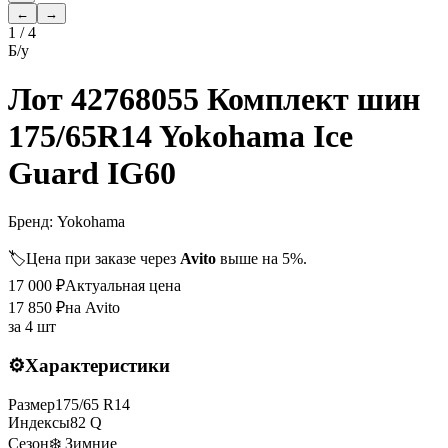
←
→
1
/
4
Б/у
Лот 42768055 Комплект шин
175/65R14 Yokohama Ice
Guard IG60
Бренд:
Yokohama
🏷️
Цена при заказе через
Avito
выше на 5%.
17 000
₽
Актуальная цена
17 850
₽
на Avito
за
4 шт
⚙️
Характеристики
Размер
175
/
65
R
14
Индексы
82
Q
Сезон
❄️ Зимние