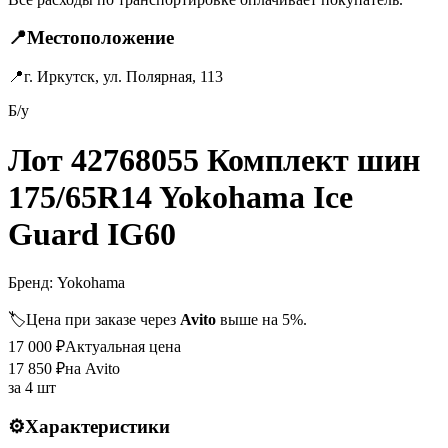
📍
Местоположение
📍
г. Иркутск, ул. Полярная, 113
Б/у
Лот 42768055 Комплект шин
175/65R14 Yokohama Ice
Guard IG60
Бренд:
Yokohama
🏷️
Цена при заказе через
Avito
выше на 5%.
17 000
₽
Актуальная цена
17 850
₽
на Avito
за
4 шт
⚙️
Характеристики