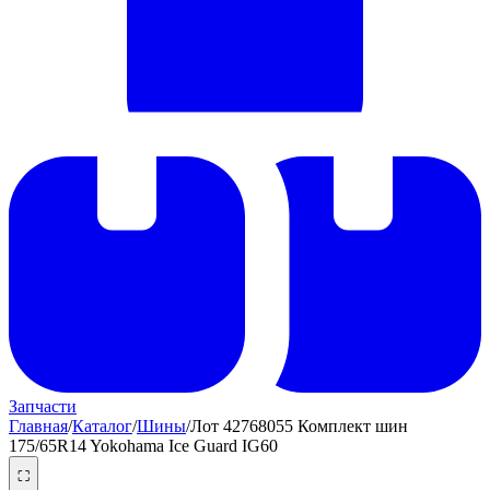
Запчасти
Главная
/
Каталог
/
Шины
/
Лот 42768055 Комплект шин
175/65R14 Yokohama Ice Guard IG60
⛶