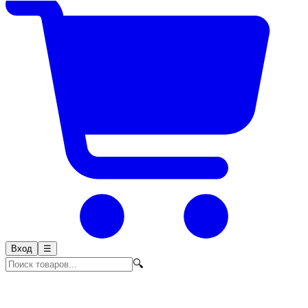
Вход
☰
🔍