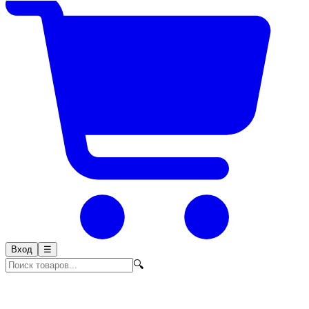
Вход
☰
🔍