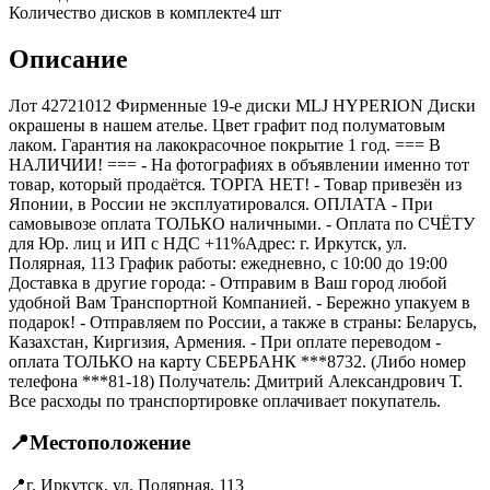
Количество дисков в комплекте
4
шт
Описание
Лот 42721012 Фирменные 19-е диски MLJ HYPERION Диски
окрашены в нашем ателье. Цвет графит под полуматовым
лаком. Гарантия на лакокрасочное покрытие 1 год. === B
НАЛИЧИИ! === - На фотографиях в объявлении именно тот
товар, который продаётся. ТОРГА НЕТ! - Товар привезён из
Японии, в России не эксплуатировался. ОПЛАТА - При
самовывозе оплата ТОЛЬКО наличными. - Оплата по СЧЁТУ
для Юр. лиц и ИП с НДС +11%Адрес: г. Иркутск, ул.
Полярная, 113 График работы: ежедневно, с 10:00 до 19:00
Доставка в другие города: - Отправим в Ваш город любой
удобной Вам Транспортной Компанией. - Бережно упакуем в
подарок! - Отправляем по России, а также в страны: Беларусь,
Казахстан, Киргизия, Армения. - При оплате переводом -
оплата ТОЛЬКО на карту СБЕРБАНК ***8732. (Либо номер
телефона ***81-18) Получатель: Дмитрий Александрович Т.
Все расходы по транспортировке оплачивает покупатель.
📍
Местоположение
📍
г. Иркутск, ул. Полярная, 113