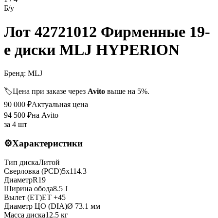
Б/у
Лот 42721012 Фирменные 19-
е диски MLJ HYPERION
Бренд:
MLJ
🏷️
Цена при заказе через
Avito
выше на 5%.
90 000
₽
Актуальная цена
94 500
₽
на Avito
за
4 шт
⚙️
Характеристики
Тип диска
Литой
Сверловка (PCD)
5x114.3
Диаметр
R
19
Ширина обода
8.5 J
Вылет (ET)
ET
+45
Диаметр ЦО (DIA)
Ø
73.1
мм
Масса диска
12.5 кг