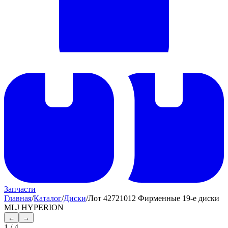
Запчасти
Главная
/
Каталог
/
Диски
/
Лот 42721012 Фирменные 19-е диски
MLJ HYPERION
←
→
1
/
4