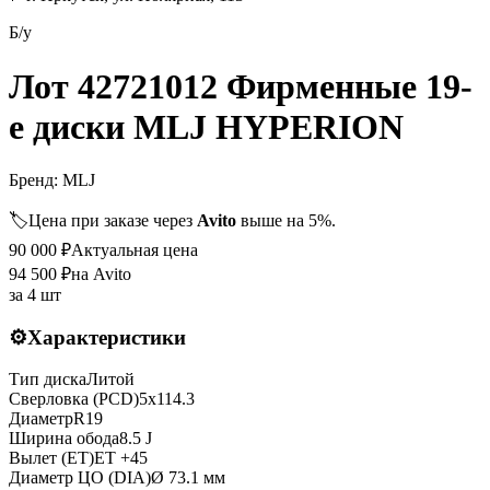
Б/у
Лот 42721012 Фирменные 19-
е диски MLJ HYPERION
Бренд:
MLJ
🏷️
Цена при заказе через
Avito
выше на 5%.
90 000
₽
Актуальная цена
94 500
₽
на Avito
за
4 шт
⚙️
Характеристики
Тип диска
Литой
Сверловка (PCD)
5x114.3
Диаметр
R
19
Ширина обода
8.5 J
Вылет (ET)
ET
+45
Диаметр ЦО (DIA)
Ø
73.1
мм