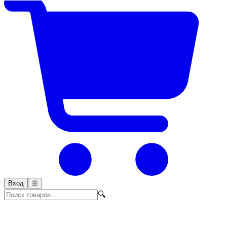
Вход
☰
🔍