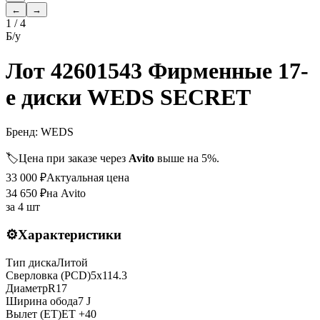
←
→
1
/
4
Б/у
Лот 42601543 Фирменные 17-
е диски WEDS SECRET
Бренд:
WEDS
🏷️
Цена при заказе через
Avito
выше на 5%.
33 000
₽
Актуальная цена
34 650
₽
на Avito
за
4 шт
⚙️
Характеристики
Тип диска
Литой
Сверловка (PCD)
5x114.3
Диаметр
R
17
Ширина обода
7 J
Вылет (ET)
ET
+40