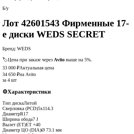
Б/у
Лот 42601543 Фирменные 17-
е диски WEDS SECRET
Бренд:
WEDS
🏷️
Цена при заказе через
Avito
выше на 5%.
33 000
₽
Актуальная цена
34 650
₽
на Avito
за
4 шт
⚙️
Характеристики
Тип диска
Литой
Сверловка (PCD)
5x114.3
Диаметр
R
17
Ширина обода
7 J
Вылет (ET)
ET
+40
Диаметр ЦО (DIA)
Ø
73.1
мм