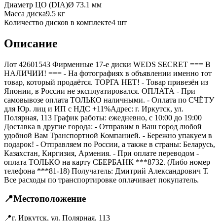
Диаметр ЦО (DIA)
Ø
73.1
мм
Масса диска
9.5 кг
Количество дисков в комплекте
4
шт
Описание
Лот 42601543 Фирменные 17-е диски WEDS SECRET === B
НАЛИЧИИ! === - На фотографиях в объявлении именно тот
товар, который продаётся. ТОРГА НЕТ! - Товар привезён из
Японии, в России не эксплуатировался. ОПЛАТА - При
самовывозе оплата ТОЛЬКО наличными. - Оплата по СЧЁТУ
для Юр. лиц и ИП с НДС +11%Адрес: г. Иркутск, ул.
Полярная, 113 График работы: ежедневно, с 10:00 до 19:00
Доставка в другие города: - Отправим в Ваш город любой
удобной Вам Транспортной Компанией. - Бережно упакуем в
подарок! - Отправляем по России, а также в страны: Беларусь,
Казахстан, Киргизия, Армения. - При оплате переводом -
оплата ТОЛЬКО на карту СБЕРБАНК ***8732. (Либо номер
телефона ***81-18) Получатель: Дмитрий Александрович Т.
Все расходы по транспортировке оплачивает покупатель.
📍
Местоположение
📍
г. Иркутск, ул. Полярная, 113