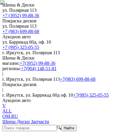
Шины & Диски
ул. Полярная 113
+7 (3952) 99-88-36
Покраска дисков
ул. Полярная 113
+7 (983) 699-88-68
Аукцион авто
ул. Баррикад 60д, оф. 10
+7 (995) 325-05-55
г. Иркутск, ул. Полярная 113
Шины & Диски
магазин:
+7(3952) 99-88-36
регионы:
+7(904) 148-51-81
|
г. Иркутск, ул. Полярная 113
+7(983) 699-88-68
Покраска дисков
|
г. Иркутск, ул. Баррикад 60д оф. 10
+7(995) 325-05-55
Аукцион авто
V
ALL
OM.RU
Шины Диски Запчасти
🔍
Найти