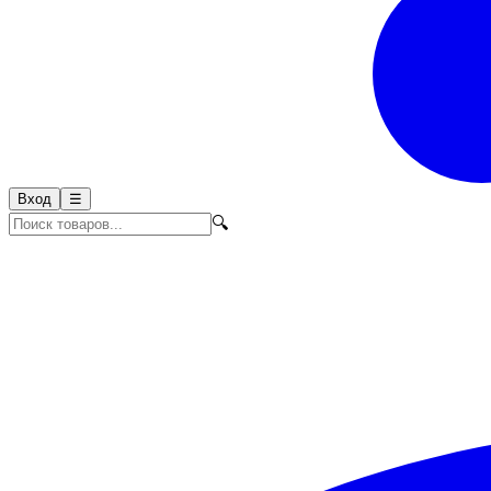
Вход
☰
🔍