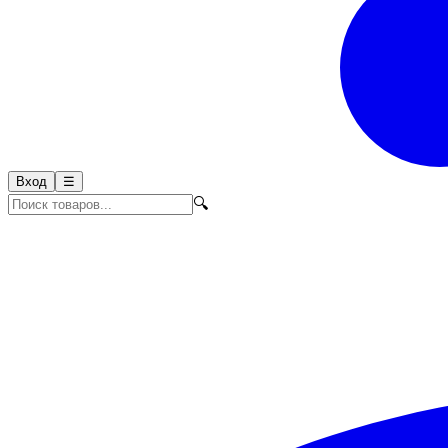
Вход
☰
🔍