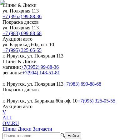
Шины & Диски
ул. Полярная 113
+7 (3952) 99-88-36
Покраска дисков
ул. Полярная 113
+7 (983) 699-88-68
Аукцион авто
ул. Баррикад 60д, оф. 10
+7 (995) 325-05-55
г. Иркутск, ул. Полярная 113
Шины & Диски
магазин:
+7(3952) 99-88-36
регионы:
+7(904) 148-51-81
|
г. Иркутск, ул. Полярная 113
+7(983) 699-88-68
Покраска дисков
|
г. Иркутск, ул. Баррикад 60д оф. 10
+7(995) 325-05-55
Аукцион авто
V
ALL
OM.RU
Шины Диски Запчасти
🔍
Найти