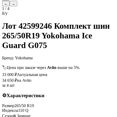
←
→
1
/
4
Б/у
Лот 42599246 Комплект шин
265/50R19 Yokohama Ice
Guard G075
Бренд:
Yokohama
🏷️
Цена при заказе через
Avito
выше на 5%.
33 000
₽
Актуальная цена
34 650
₽
на Avito
за
4 шт
⚙️
Характеристики
Размер
265
/
50
R
19
Индексы
110
Q
Сезон
❄️ Зимние