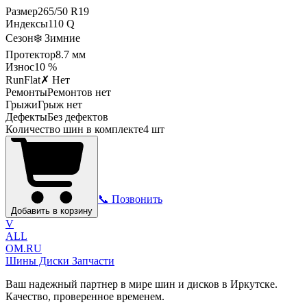
Размер
265
/
50
R
19
Индексы
110
Q
Сезон
❄️ Зимние
Протектор
8.7
мм
Износ
10 %
RunFlat
✗ Нет
Ремонты
Ремонтов нет
Грыжи
Грыж нет
Дефекты
Без дефектов
Количество шин в комплекте
4
шт
📞 Позвонить
Добавить в корзину
V
ALL
OM.RU
Шины Диски Запчасти
Ваш надежный партнер в мире шин и дисков в Иркутске.
Качество, проверенное временем.