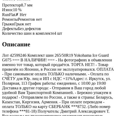
Протектор
8.7
мм
Износ
10 %
RunFlat
✗ Нет
Ремонты
Ремонтов нет
Грыжи
Грыж нет
Дефекты
Без дефектов
Количество шин в комплекте
4
шт
Описание
Лот 42599246 Комплект шин 265/50R19 Yokohama Ice Guard
G075 === B НАЛИЧИИ! === - На фотографиях в объявлении
именно тот товар, который продаётся. ТОРГА НЕТ! - Товар
привезён из Японии, в России не эксплуатировался. ОПЛАТА
- При самовывозе оплата ТОЛЬКО наличными. - Оплата по
СЧЁТУ для Юр. лиц и ИП с НДС +11%Адрес: г. Иркутск, ул.
Полярная, 113 График работы: ежедневно, с 10:00 до 19:00
Доставка в другие города: - Отправим в Ваш город любой
удобной Вам Транспортной Компанией. - Бережно упакуем в
подарок! - Отправляем по России, а также в страны: Беларусь,
Казахстан, Киргизия, Армения. - При оплате переводом -
оплата ТОЛЬКО на карту СБЕРБАНК ***8732. (Либо номер
телефона ***81-18) Получатель: Дмитрий Александрович Т.
Все расходы по транспортировке оплачивает покупатель.