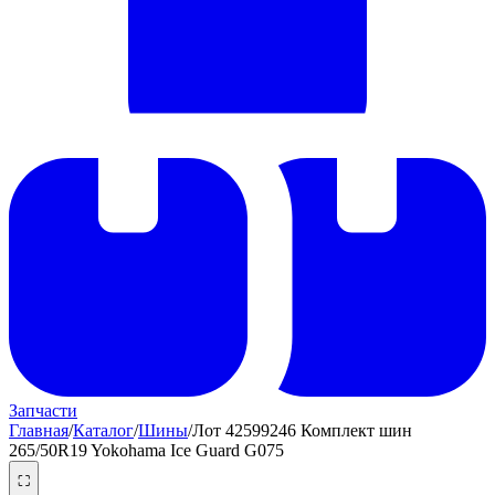
Запчасти
Главная
/
Каталог
/
Шины
/
Лот 42599246 Комплект шин
265/50R19 Yokohama Ice Guard G075
⛶