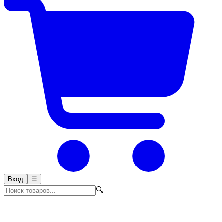
Вход
☰
🔍