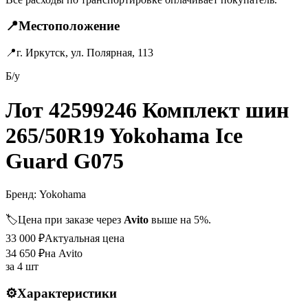
📍
Местоположение
📍
г. Иркутск, ул. Полярная, 113
Б/у
Лот 42599246 Комплект шин
265/50R19 Yokohama Ice
Guard G075
Бренд:
Yokohama
🏷️
Цена при заказе через
Avito
выше на 5%.
33 000
₽
Актуальная цена
34 650
₽
на Avito
за
4 шт
⚙️
Характеристики