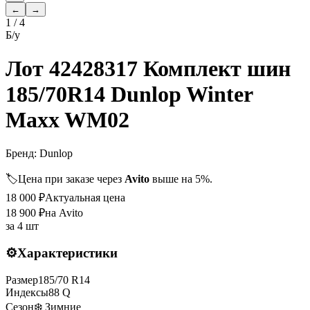
←
→
1
/
4
Б/у
Лот 42428317 Комплект шин
185/70R14 Dunlop Winter
Maxx WM02
Бренд:
Dunlop
🏷️
Цена при заказе через
Avito
выше на 5%.
18 000
₽
Актуальная цена
18 900
₽
на Avito
за
4 шт
⚙️
Характеристики
Размер
185
/
70
R
14
Индексы
88
Q
Сезон
❄️ Зимние