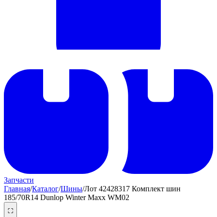
Запчасти
Главная
/
Каталог
/
Шины
/
Лот 42428317 Комплект шин
185/70R14 Dunlop Winter Maxx WM02
⛶