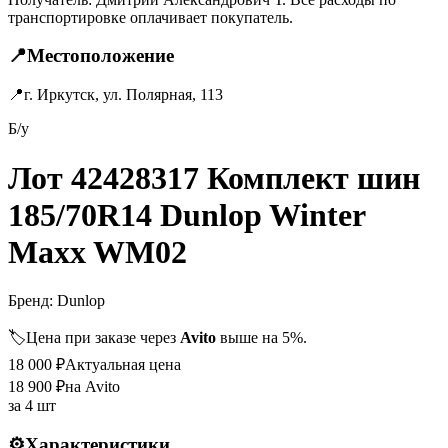
транспортировке оплачивает покупатель.
📍
Местоположение
📍
г. Иркутск, ул. Полярная, 113
Б/у
Лот 42428317 Комплект шин
185/70R14 Dunlop Winter
Maxx WM02
Бренд:
Dunlop
🏷️
Цена при заказе через
Avito
выше на 5%.
18 000
₽
Актуальная цена
18 900
₽
на Avito
за
4 шт
⚙️
Характеристики