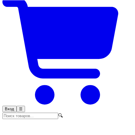
Вход
☰
🔍