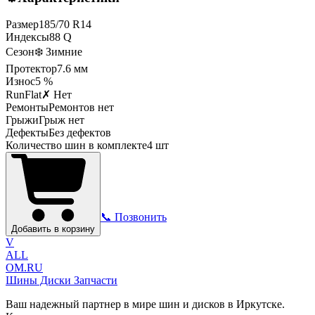
Размер
185
/
70
R
14
Индексы
88
Q
Сезон
❄️ Зимние
Протектор
7.6
мм
Износ
5 %
RunFlat
✗ Нет
Ремонты
Ремонтов нет
Грыжи
Грыж нет
Дефекты
Без дефектов
Количество шин в комплекте
4
шт
📞 Позвонить
Добавить в корзину
V
ALL
OM.RU
Шины Диски Запчасти
Ваш надежный партнер в мире шин и дисков в Иркутске.