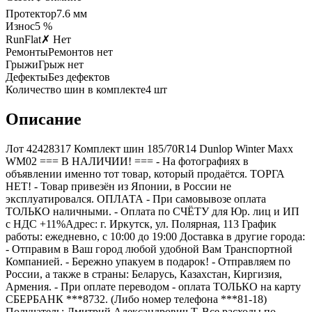
Протектор
7.6
мм
Износ
5 %
RunFlat
✗ Нет
Ремонты
Ремонтов нет
Грыжи
Грыж нет
Дефекты
Без дефектов
Количество шин в комплекте
4
шт
Описание
Лот 42428317 Комплект шин 185/70R14 Dunlop Winter Maxx
WM02 === B НАЛИЧИИ! === - На фотографиях в
объявлении именно тот товар, который продаётся. ТОРГА
НЕТ! - Товар привезён из Японии, в России не
эксплуатировался. ОПЛАТА - При самовывозе оплата
ТОЛЬКО наличными. - Оплата по СЧЁТУ для Юр. лиц и ИП
с НДС +11%Адрес: г. Иркутск, ул. Полярная, 113 График
работы: ежедневно, с 10:00 до 19:00 Доставка в другие города:
- Отправим в Ваш город любой удобной Вам Транспортной
Компанией. - Бережно упакуем в подарок! - Отправляем по
России, а также в страны: Беларусь, Казахстан, Киргизия,
Армения. - При оплате переводом - оплата ТОЛЬКО на карту
СБЕРБАНК ***8732. (Либо номер телефона ***81-18)
Получатель: Дмитрий Александрович Т. Все расходы по