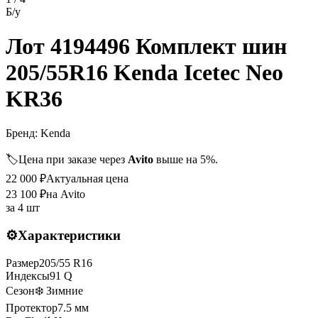
Б/у
Лот 4194496 Комплект шин
205/55R16 Kenda Icetec Neo
KR36
Бренд:
Kenda
🏷️
Цена при заказе через
Avito
выше на 5%.
22 000
₽
Актуальная цена
23 100
₽
на Avito
за
4 шт
⚙️
Характеристики
Размер
205
/
55
R
16
Индексы
91
Q
Сезон
❄️ Зимние
Протектор
7.5
мм