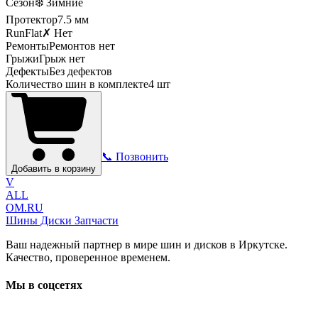
Сезон
❄️ Зимние
Протектор
7.5
мм
RunFlat
✗ Нет
Ремонты
Ремонтов нет
Грыжи
Грыж нет
Дефекты
Без дефектов
Количество шин в комплекте
4
шт
📞 Позвонить
Добавить в корзину
V
ALL
OM.RU
Шины Диски Запчасти
Ваш надежный партнер в мире шин и дисков в Иркутске.
Качество, проверенное временем.
Мы в соцсетях