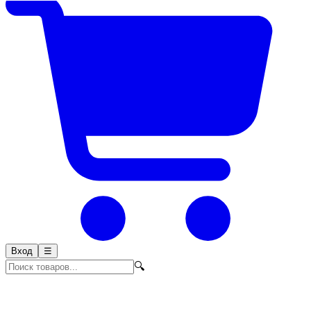
Вход
☰
🔍