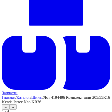
Запчасти
Главная
/
Каталог
/
Шины
/
Лот 4194496 Комплект шин 205/55R16
Kenda Icetec Neo KR36
←
→
1
/
4