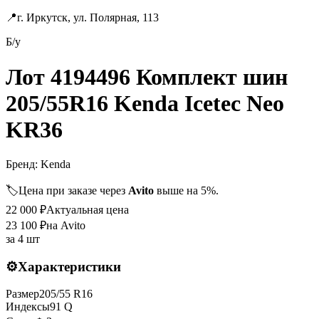
📍
г. Иркутск, ул. Полярная, 113
Б/у
Лот 4194496 Комплект шин
205/55R16 Kenda Icetec Neo
KR36
Бренд:
Kenda
🏷️
Цена при заказе через
Avito
выше на 5%.
22 000
₽
Актуальная цена
23 100
₽
на Avito
за
4 шт
⚙️
Характеристики
Размер
205
/
55
R
16
Индексы
91
Q