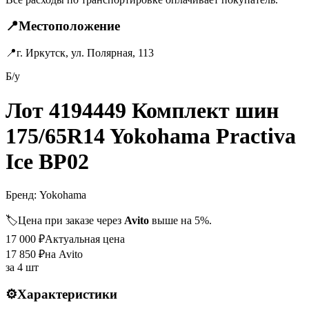
📍
Местоположение
📍
г. Иркутск, ул. Полярная, 113
Б/у
Лот 4194449 Комплект шин
175/65R14 Yokohama Practiva
Ice BP02
Бренд:
Yokohama
🏷️
Цена при заказе через
Avito
выше на 5%.
17 000
₽
Актуальная цена
17 850
₽
на Avito
за
4 шт
⚙️
Характеристики