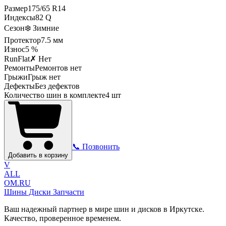
Размер
175
/
65
R
14
Индексы
82
Q
Сезон
❄️ Зимние
Протектор
7.5
мм
Износ
5 %
RunFlat
✗ Нет
Ремонты
Ремонтов нет
Грыжи
Грыж нет
Дефекты
Без дефектов
Количество шин в комплекте
4
шт
📞 Позвонить
Добавить в корзину
V
ALL
OM.RU
Шины Диски Запчасти
Ваш надежный партнер в мире шин и дисков в Иркутске.
Качество, проверенное временем.