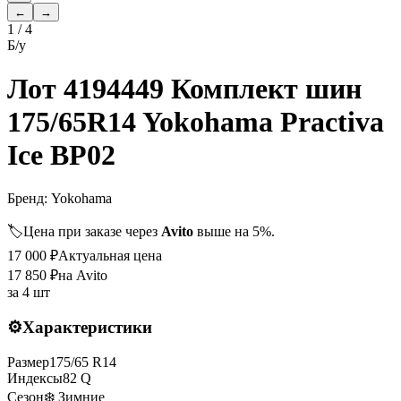
←
→
1
/
4
Б/у
Лот 4194449 Комплект шин
175/65R14 Yokohama Practiva
Ice BP02
Бренд:
Yokohama
🏷️
Цена при заказе через
Avito
выше на 5%.
17 000
₽
Актуальная цена
17 850
₽
на Avito
за
4 шт
⚙️
Характеристики
Размер
175
/
65
R
14
Индексы
82
Q
Сезон
❄️ Зимние