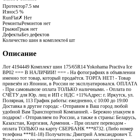
Протектор
7.5
мм
Износ
5 %
RunFlat
✗ Нет
Ремонты
Ремонтов нет
Грыжи
Грыж нет
Дефекты
Без дефектов
Количество шин в комплекте
4
шт
Описание
Лот 4194449 Комплект шин 175/65R14 Yokohama Practiva Ice
BP02 === B НАЛИЧИИ! === - На фотографиях в объявлении
именно тот товар, который продаётся. ТОРГА НЕТ! - Товар
привезён из Японии, в России не эксплуатировался. ОПЛАТА
- При самовывозе оплата ТОЛЬКО наличными. - Оплата по
СЧЁТУ для Юр. лиц и ИП с НДС +11%Адрес: г. Иркутск, ул.
Полярная, 113 График работы: ежедневно, с 10:00 до 19:00
Доставка в другие города: - Отправим в Ваш город любой
удобной Вам Транспортной Компанией. - Бережно упакуем в
подарок! - Отправляем по России, а также в страны: Беларусь,
Казахстан, Киргизия, Армения. - При оплате переводом -
оплата ТОЛЬКО на карту СБЕРБАНК ***8732. (Либо номер
телефона ***81-18) Получатель: Дмитрий Александрович Т.
Все расходы по транспортировке оплачивает покупатель.