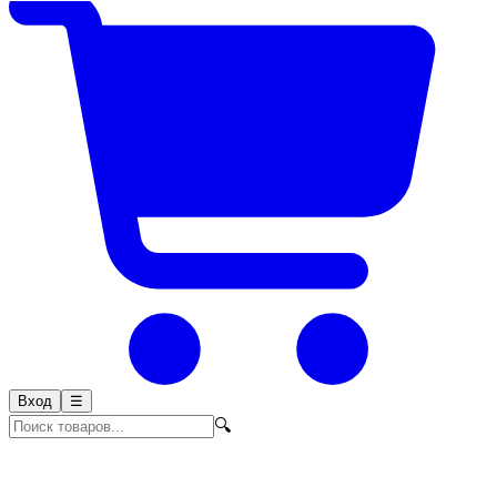
Вход
☰
🔍