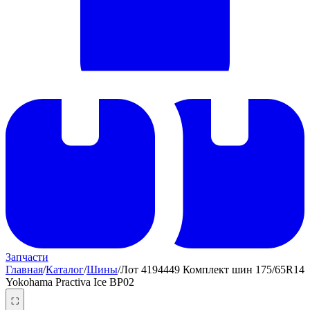
Запчасти
Главная
/
Каталог
/
Шины
/
Лот 4194449 Комплект шин 175/65R14
Yokohama Practiva Ice BP02
⛶