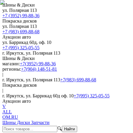
Шины & Диски
ул. Полярная 113
+7 (3952) 99-88-36
Покраска дисков
ул. Полярная 113
+7 (983) 699-88-68
Аукцион авто
ул. Баррикад 60д, оф. 10
+7 (995) 325-05-55
г. Иркутск, ул. Полярная 113
Шины & Диски
магазин:
+7(3952) 99-88-36
регионы:
+7(904) 148-51-81
|
г. Иркутск, ул. Полярная 113
+7(983) 699-88-68
Покраска дисков
|
г. Иркутск, ул. Баррикад 60д оф. 10
+7(995) 325-05-55
Аукцион авто
V
ALL
OM.RU
Шины Диски Запчасти
🔍
Найти