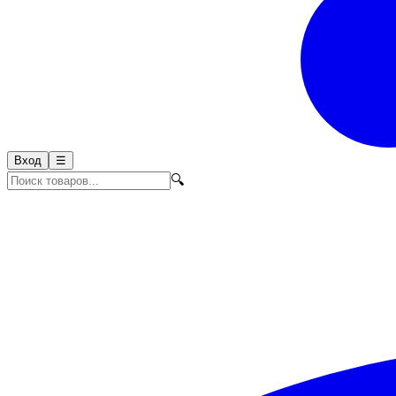
Вход
☰
🔍