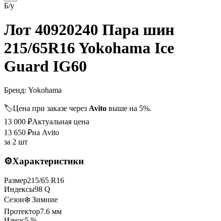
Б/у
Лот 40920240 Пара шин
215/65R16 Yokohama Ice
Guard IG60
Бренд:
Yokohama
🏷️
Цена при заказе через
Avito
выше на 5%.
13 000
₽
Актуальная цена
13 650
₽
на Avito
за
2 шт
⚙️
Характеристики
Размер
215
/
65
R
16
Индексы
98
Q
Сезон
❄️ Зимние
Протектор
7.6
мм
Износ
5 %