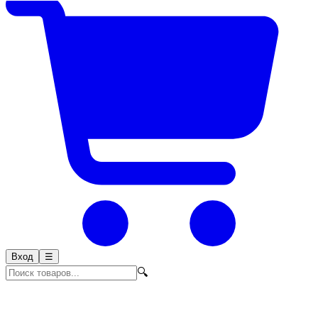
Вход
☰
🔍