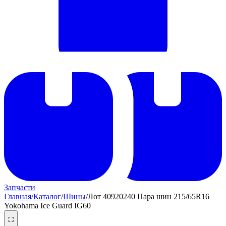
Запчасти
Главная
/
Каталог
/
Шины
/
Лот 40920240 Пара шин 215/65R16
Yokohama Ice Guard IG60
⛶