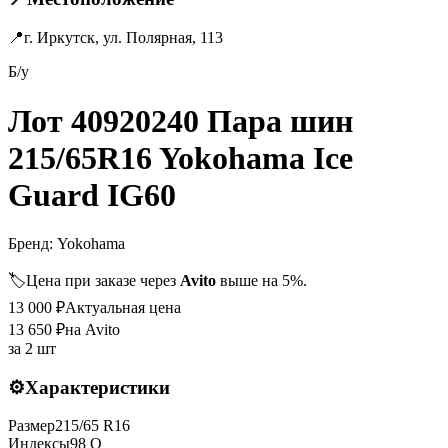
📍
г. Иркутск, ул. Полярная, 113
Б/у
Лот 40920240 Пара шин
215/65R16 Yokohama Ice
Guard IG60
Бренд:
Yokohama
🏷️
Цена при заказе через
Avito
выше на 5%.
13 000
₽
Актуальная цена
13 650
₽
на Avito
за
2 шт
⚙️
Характеристики
Размер
215
/
65
R
16
Индексы
98
Q