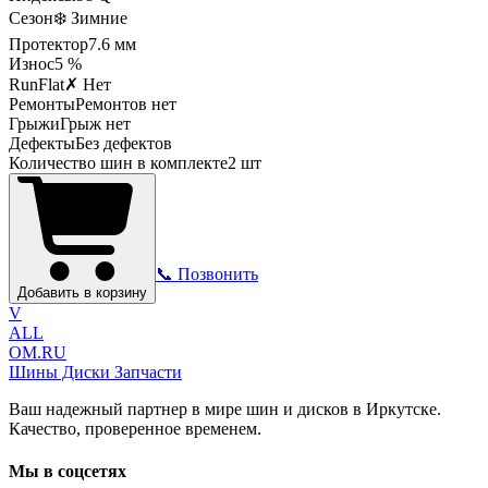
Сезон
❄️ Зимние
Протектор
7.6
мм
Износ
5 %
RunFlat
✗ Нет
Ремонты
Ремонтов нет
Грыжи
Грыж нет
Дефекты
Без дефектов
Количество шин в комплекте
2
шт
📞 Позвонить
Добавить в корзину
V
ALL
OM.RU
Шины Диски Запчасти
Ваш надежный партнер в мире шин и дисков в Иркутске.
Качество, проверенное временем.
Мы в соцсетях