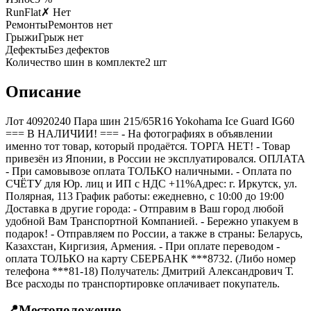
RunFlat
✗ Нет
Ремонты
Ремонтов нет
Грыжи
Грыж нет
Дефекты
Без дефектов
Количество шин в комплекте
2
шт
Описание
Лот 40920240 Пара шин 215/65R16 Yokohama Ice Guard IG60
=== B НАЛИЧИИ! === - На фотографиях в объявлении
именно тот товар, который продаётся. ТОРГА НЕТ! - Товар
привезён из Японии, в России не эксплуатировался. ОПЛАТА
- При самовывозе оплата ТОЛЬКО наличными. - Оплата по
СЧЁТУ для Юр. лиц и ИП с НДС +11%Адрес: г. Иркутск, ул.
Полярная, 113 График работы: ежедневно, с 10:00 до 19:00
Доставка в другие города: - Отправим в Ваш город любой
удобной Вам Транспортной Компанией. - Бережно упакуем в
подарок! - Отправляем по России, а также в страны: Беларусь,
Казахстан, Киргизия, Армения. - При оплате переводом -
оплата ТОЛЬКО на карту СБЕРБАНК ***8732. (Либо номер
телефона ***81-18) Получатель: Дмитрий Александрович Т.
Все расходы по транспортировке оплачивает покупатель.
📍
Местоположение