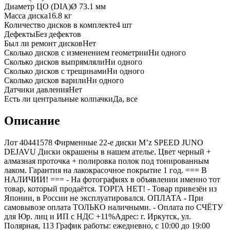
Диаметр ЦО (DIA)
Ø
73.1
мм
Масса диска
16.8 кг
Количество дисков в комплекте
4
шт
Дефекты
Без дефектов
Был ли ремонт дисков
Нет
Сколько дисков с изменением геометрии
Ни одного
Сколько дисков выпрямляли
Ни одного
Сколько дисков с трещинами
Ни одного
Сколько дисков варили
Ни одного
Датчики давления
Нет
Есть ли центральные колпачки
Да, все
Описание
Лот 40441578 Фирменные 22-е диски M’z SPEED JUNO
DEJAVU Диски окрашены в нашем ателье. Цвет черный +
алмазная проточка + полировка полок под тонированным
лаком. Гарантия на лакокрасочное покрытие 1 год. === B
НАЛИЧИИ! === - На фотографиях в объявлении именно тот
товар, который продаётся. ТОРГА НЕТ! - Товар привезён из
Японии, в России не эксплуатировался. ОПЛАТА - При
самовывозе оплата ТОЛЬКО наличными. - Оплата по СЧЁТУ
для Юр. лиц и ИП с НДС +11%Адрес: г. Иркутск, ул.
Полярная, 113 График работы: ежедневно, с 10:00 до 19:00