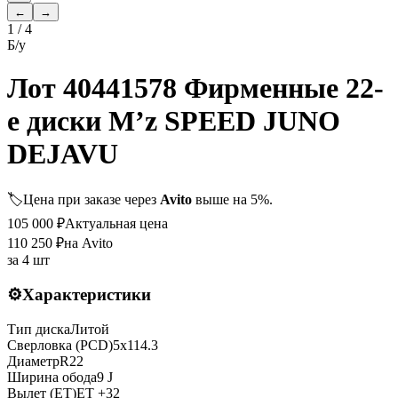
←
→
1
/
4
Б/у
Лот 40441578 Фирменные 22-
е диски M’z SPEED JUNO
DEJAVU
🏷️
Цена при заказе через
Avito
выше на 5%.
105 000
₽
Актуальная цена
110 250
₽
на Avito
за
4 шт
⚙️
Характеристики
Тип диска
Литой
Сверловка (PCD)
5x114.3
Диаметр
R
22
Ширина обода
9 J
Вылет (ET)
ET
+32