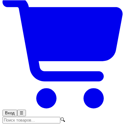
Вход
☰
🔍