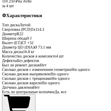
110 250
₽
на Avito
за
4 шт
⚙️
Характеристики
Тип диска
Литой
Сверловка (PCD)
5x114.3
Диаметр
R
22
Ширина обода
9 J
Вылет (ET)
ET
+32
Диаметр ЦО (DIA)
Ø
73.1
мм
Масса диска
16.8 кг
Количество дисков в комплекте
4
шт
Дефекты
Без дефектов
Был ли ремонт дисков
Нет
Сколько дисков с изменением геометрии
Ни одного
Сколько дисков выпрямляли
Ни одного
Сколько дисков с трещинами
Ни одного
Сколько дисков варили
Ни одного
Датчики давления
Нет
Есть ли центральные колпачки
Да, все