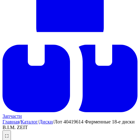
Запчасти
Главная
/
Каталог
/
Диски
/
Лот 40419614 Фирменные 18-е диски
B.I.M. ZEIT
⛶