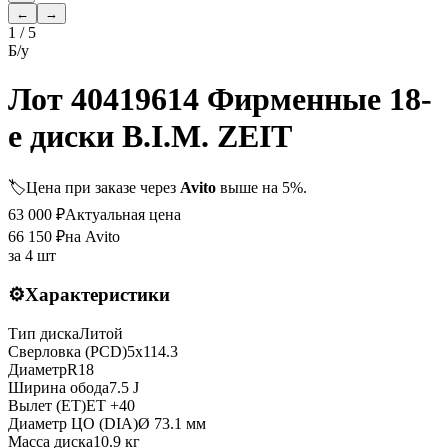
←
→
1
/
5
Б/у
Лот 40419614 Фирменные 18-
е диски B.I.M. ZEIT
🏷️
Цена при заказе через
Avito
выше на 5%.
63 000
₽
Актуальная цена
66 150
₽
на Avito
за
4 шт
⚙️
Характеристики
Тип диска
Литой
Сверловка (PCD)
5x114.3
Диаметр
R
18
Ширина обода
7.5 J
Вылет (ET)
ET
+40
Диаметр ЦО (DIA)
Ø
73.1
мм
Масса диска
10.9 кг