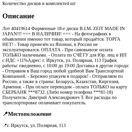
Количество дисков в комплекте
4
шт
Описание
Лот 40419614 Фирменные 18-е диски B.I.M. ZEIT MADE IN
JAPAN!!! === B НАЛИЧИИ! === - На фотографиях в
объявлении именно тот товар, который продаётся. ТОРГА
НЕТ! - Товар привезён из Японии, в России не
эксплуатировался. ОПЛАТА - При самовывозе оплата
ТОЛЬКО наличными. - Оплата по СЧЁТУ для Юр. лиц и ИП
с НДС +11%Адрес: г. Иркутск, ул. Полярная, 113 График
работы: ежедневно, с 10:00 до 19:00 Доставка в другие города:
- Отправим в Ваш город любой удобной Вам Транспортной
Компанией. - Бережно упакуем в подарок! - Отправляем по
России, а также в страны: Беларусь, Казахстан, Киргизия,
Армения. - При оплате переводом - оплата ТОЛЬКО на карту
СБЕРБАНК ***8732. (Либо номер телефона ***81-18)
Получатель: Дмитрий Александрович Т. Все расходы по
транспортировке оплачивает покупатель.
📍
Местоположение
📍
г. Иркутск, ул. Полярная, 113