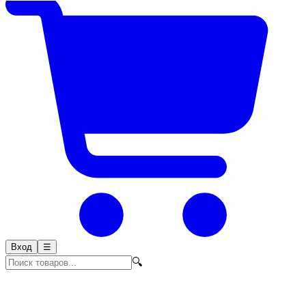
Вход
☰
🔍