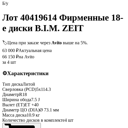
Б/у
Лот 40419614 Фирменные 18-
е диски B.I.M. ZEIT
🏷️
Цена при заказе через
Avito
выше на 5%.
63 000
₽
Актуальная цена
66 150
₽
на Avito
за
4 шт
⚙️
Характеристики
Тип диска
Литой
Сверловка (PCD)
5x114.3
Диаметр
R
18
Ширина обода
7.5 J
Вылет (ET)
ET
+40
Диаметр ЦО (DIA)
Ø
73.1
мм
Масса диска
10.9 кг
Количество дисков в комплекте
4
шт