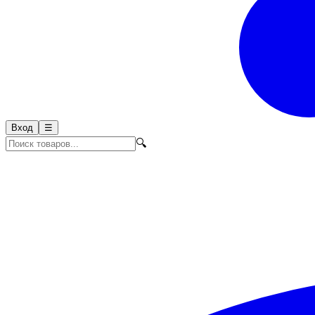
Вход
☰
🔍