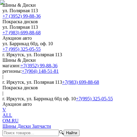
Шины & Диски
ул. Полярная 113
+7 (3952) 99-88-36
Покраска дисков
ул. Полярная 113
+7 (983) 699-88-68
Аукцион авто
ул. Баррикад 60д, оф. 10
+7 (995) 325-05-55
г. Иркутск, ул. Полярная 113
Шины & Диски
магазин:
+7(3952) 99-88-36
регионы:
+7(904) 148-51-81
|
г. Иркутск, ул. Полярная 113
+7(983) 699-88-68
Покраска дисков
|
г. Иркутск, ул. Баррикад 60д оф. 10
+7(995) 325-05-55
Аукцион авто
V
ALL
OM.RU
Шины Диски Запчасти
🔍
Найти