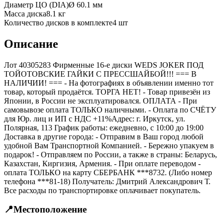
Диаметр ЦО (DIA)
Ø
60.1
мм
Масса диска
8.1 кг
Количество дисков в комплекте
4
шт
Описание
Лот 40305283 Фирменные 16-е диски WEDS JOKER ПОД
ТОЙОТОВСКИЕ ГАЙКИ С ПРЕССШАЙБОЙ!!! === B
НАЛИЧИИ! === - На фотографиях в объявлении именно тот
товар, который продаётся. ТОРГА НЕТ! - Товар привезён из
Японии, в России не эксплуатировался. ОПЛАТА - При
самовывозе оплата ТОЛЬКО наличными. - Оплата по СЧЁТУ
для Юр. лиц и ИП с НДС +11%Адрес: г. Иркутск, ул.
Полярная, 113 График работы: ежедневно, с 10:00 до 19:00
Доставка в другие города: - Отправим в Ваш город любой
удобной Вам Транспортной Компанией. - Бережно упакуем в
подарок! - Отправляем по России, а также в страны: Беларусь,
Казахстан, Киргизия, Армения. - При оплате переводом -
оплата ТОЛЬКО на карту СБЕРБАНК ***8732. (Либо номер
телефона ***81-18) Получатель: Дмитрий Александрович Т.
Все расходы по транспортировке оплачивает покупатель.
📍
Местоположение