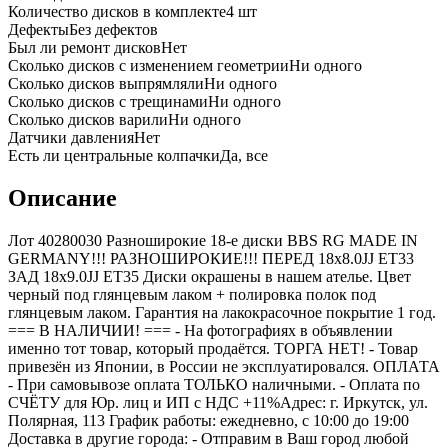
Количество дисков в комплекте
4
шт
Дефекты
Без дефектов
Был ли ремонт дисков
Нет
Сколько дисков с изменением геометрии
Ни одного
Сколько дисков выпрямляли
Ни одного
Сколько дисков с трещинами
Ни одного
Сколько дисков варили
Ни одного
Датчики давления
Нет
Есть ли центральные колпачки
Да, все
Описание
Лот 40280030 Разноширокие 18-е диски BBS RG MADE IN
GERMANY!!! РАЗНОШИРОКИЕ!!! ПЕРЕД 18x8.0JJ ET33
ЗАД 18x9.0JJ ET35 Диски окрашены в нашем ателье. Цвет
черный под глянцевым лаком + полировка полок под
глянцевым лаком. Гарантия на лакокрасочное покрытие 1 год.
=== B НАЛИЧИИ! === - На фотографиях в объявлении
именно тот товар, который продаётся. ТОРГА НЕТ! - Товар
привезён из Японии, в России не эксплуатировался. ОПЛАТА
- При самовывозе оплата ТОЛЬКО наличными. - Оплата по
СЧЁТУ для Юр. лиц и ИП с НДС +11%Адрес: г. Иркутск, ул.
Полярная, 113 График работы: ежедневно, с 10:00 до 19:00
Доставка в другие города: - Отправим в Ваш город любой