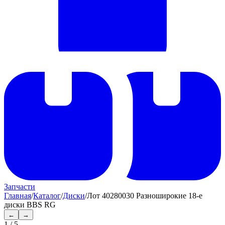
Запчасти
Главная
/
Каталог
/
Диски
/
Лот 40280030 Разноширокие 18-е
диски BBS RG
←
→
1
/
5