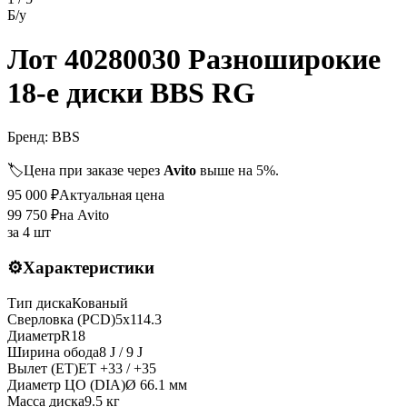
Б/у
Лот 40280030 Разноширокие
18-е диски BBS RG
Бренд:
BBS
🏷️
Цена при заказе через
Avito
выше на 5%.
95 000
₽
Актуальная цена
99 750
₽
на Avito
за
4 шт
⚙️
Характеристики
Тип диска
Кованый
Сверловка (PCD)
5x114.3
Диаметр
R
18
Ширина обода
8 J / 9 J
Вылет (ET)
ET
+33 / +35
Диаметр ЦО (DIA)
Ø
66.1
мм
Масса диска
9.5 кг