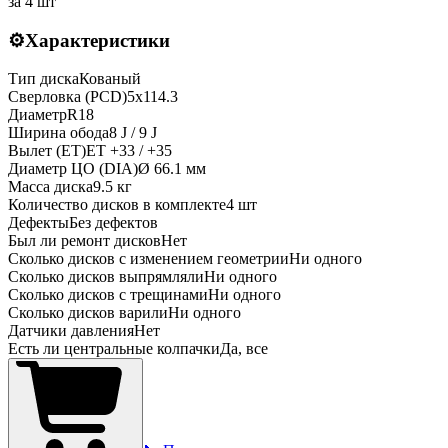
за
4 шт
⚙️
Характеристики
Тип диска
Кованый
Сверловка (PCD)
5x114.3
Диаметр
R
18
Ширина обода
8 J / 9 J
Вылет (ET)
ET
+33 / +35
Диаметр ЦО (DIA)
Ø
66.1
мм
Масса диска
9.5 кг
Количество дисков в комплекте
4
шт
Дефекты
Без дефектов
Был ли ремонт дисков
Нет
Сколько дисков с изменением геометрии
Ни одного
Сколько дисков выпрямляли
Ни одного
Сколько дисков с трещинами
Ни одного
Сколько дисков варили
Ни одного
Датчики давления
Нет
Есть ли центральные колпачки
Да, все