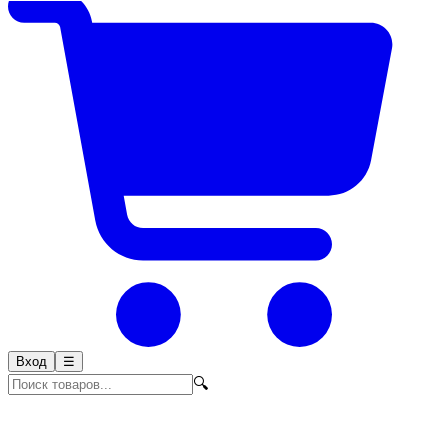
Вход
☰
🔍