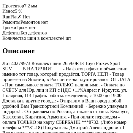
Протектор
7.2
мм
Износ
5 %
RunFlat
✗ Нет
Ремонты
Ремонтов нет
Грыжи
Грыж нет
Дефекты
Без дефектов
Количество шин в комплекте
4
шт
Описание
Лот 40279973 Комплект шин 265/60R18 Toyo Proxes Sport
SUV === B НАЛИЧИИ! === - На фотографиях в объявлении
именно тот товар, который продаётся. ТОРГА НЕТ! - Товар
привезён из Японии, в России не эксплуатировался. ОПЛАТА
- При самовывозе оплата ТОЛЬКО наличными. - Оплата по
СЧЁТУ для Юр. лиц и ИП с НДС +11%Адрес: г. Иркутск, ул.
Полярная, 113 График работы: ежедневно, с 10:00 до 19:00
Доставка в другие города: - Отправим в Ваш город любой
удобной Вам Транспортной Компанией. - Бережно упакуем в
подарок! - Отправляем по России, а также в страны: Беларусь,
Казахстан, Киргизия, Армения. - При оплате переводом -
оплата ТОЛЬКО на карту СБЕРБАНК ***8732. (Либо номер
телефона ***81-18) Получатель: Дмитрий Александрович Т.
Все расходы по транспортировке оплачивает покупатель.