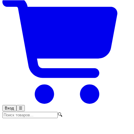
Вход
☰
🔍