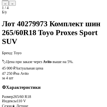
←
→
1
/
4
Б/у
Лот 40279973 Комплект шин
265/60R18 Toyo Proxes Sport
SUV
Бренд:
Toyo
🏷️
Цена при заказе через
Avito
выше на 5%.
45 000
₽
Актуальная цена
47 250
₽
на Avito
за
4 шт
⚙️
Характеристики
Размер
265
/
60
R
18
Индексы
110
V
Сезон
☀️ Летние