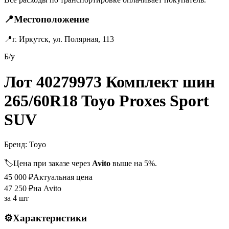
📍
Местоположение
📍
г. Иркутск, ул. Полярная, 113
Б/у
Лот 40279973 Комплект шин
265/60R18 Toyo Proxes Sport
SUV
Бренд:
Toyo
🏷️
Цена при заказе через
Avito
выше на 5%.
45 000
₽
Актуальная цена
47 250
₽
на Avito
за
4 шт
⚙️
Характеристики