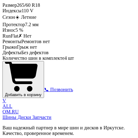
Размер
265
/
60
R
18
Индексы
110
V
Сезон
☀️ Летние
Протектор
7.2
мм
Износ
5 %
RunFlat
✗ Нет
Ремонты
Ремонтов нет
Грыжи
Грыж нет
Дефекты
Без дефектов
Количество шин в комплекте
4
шт
📞 Позвонить
Добавить в корзину
V
ALL
OM.RU
Шины Диски Запчасти
Ваш надежный партнер в мире шин и дисков в Иркутске.
Качество, проверенное временем.