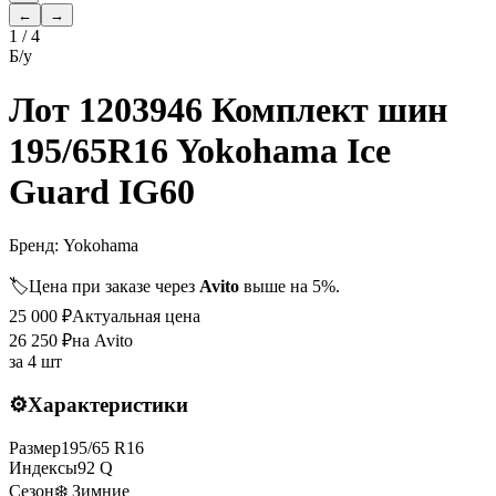
←
→
1
/
4
Б/у
Лот 1203946 Комплект шин
195/65R16 Yokohama Ice
Guard IG60
Бренд:
Yokohama
🏷️
Цена при заказе через
Avito
выше на 5%.
25 000
₽
Актуальная цена
26 250
₽
на Avito
за
4 шт
⚙️
Характеристики
Размер
195
/
65
R
16
Индексы
92
Q
Сезон
❄️ Зимние