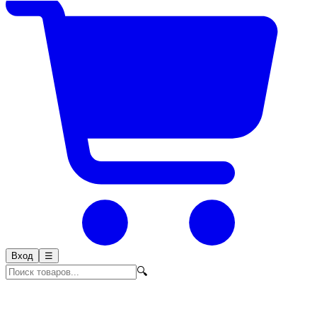
Вход
☰
🔍