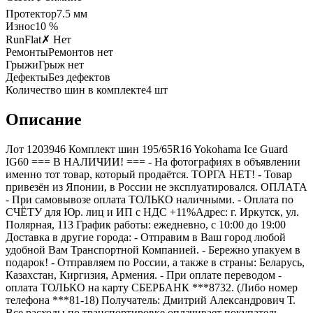
Протектор
7.5
мм
Износ
10 %
RunFlat
✗ Нет
Ремонты
Ремонтов нет
Грыжи
Грыж нет
Дефекты
Без дефектов
Количество шин в комплекте
4
шт
Описание
Лот 1203946 Комплект шин 195/65R16 Yokohama Ice Guard
IG60 === B НАЛИЧИИ! === - На фотографиях в объявлении
именно тот товар, который продаётся. ТОРГА НЕТ! - Товар
привезён из Японии, в России не эксплуатировался. ОПЛАТА
- При самовывозе оплата ТОЛЬКО наличными. - Оплата по
СЧЁТУ для Юр. лиц и ИП с НДС +11%Адрес: г. Иркутск, ул.
Полярная, 113 График работы: ежедневно, с 10:00 до 19:00
Доставка в другие города: - Отправим в Ваш город любой
удобной Вам Транспортной Компанией. - Бережно упакуем в
подарок! - Отправляем по России, а также в страны: Беларусь,
Казахстан, Киргизия, Армения. - При оплате переводом -
оплата ТОЛЬКО на карту СБЕРБАНК ***8732. (Либо номер
телефона ***81-18) Получатель: Дмитрий Александрович Т.
Все расходы по транспортировке оплачивает покупатель.