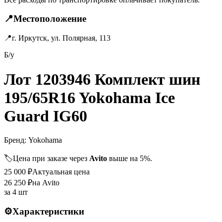
📍
Местоположение
📍
г. Иркутск, ул. Полярная, 113
Б/у
Лот 1203946 Комплект шин
195/65R16 Yokohama Ice
Guard IG60
Бренд:
Yokohama
🏷️
Цена при заказе через
Avito
выше на 5%.
25 000
₽
Актуальная цена
26 250
₽
на Avito
за
4 шт
⚙️
Характеристики