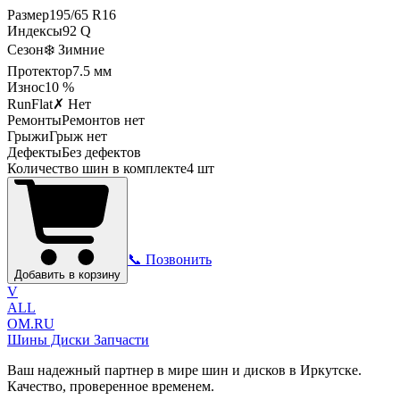
Размер
195
/
65
R
16
Индексы
92
Q
Сезон
❄️ Зимние
Протектор
7.5
мм
Износ
10 %
RunFlat
✗ Нет
Ремонты
Ремонтов нет
Грыжи
Грыж нет
Дефекты
Без дефектов
Количество шин в комплекте
4
шт
📞 Позвонить
Добавить в корзину
V
ALL
OM.RU
Шины Диски Запчасти
Ваш надежный партнер в мире шин и дисков в Иркутске.
Качество, проверенное временем.