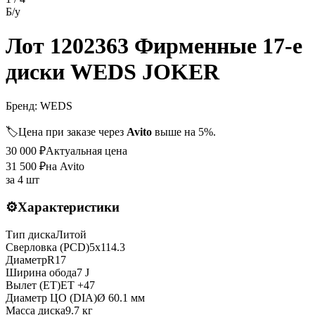
Б/у
Лот 1202363 Фирменные 17-е
диски WEDS JOKER
Бренд:
WEDS
🏷️
Цена при заказе через
Avito
выше на 5%.
30 000
₽
Актуальная цена
31 500
₽
на Avito
за
4 шт
⚙️
Характеристики
Тип диска
Литой
Сверловка (PCD)
5x114.3
Диаметр
R
17
Ширина обода
7 J
Вылет (ET)
ET
+47
Диаметр ЦО (DIA)
Ø
60.1
мм
Масса диска
9.7 кг