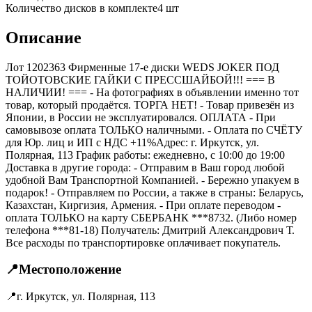
Количество дисков в комплекте
4
шт
Описание
Лот 1202363 Фирменные 17-е диски WEDS JOKER ПОД
ТОЙОТОВСКИЕ ГАЙКИ С ПРЕССШАЙБОЙ!!! === B
НАЛИЧИИ! === - На фотографиях в объявлении именно тот
товар, который продаётся. ТОРГА НЕТ! - Товар привезён из
Японии, в России не эксплуатировался. ОПЛАТА - При
самовывозе оплата ТОЛЬКО наличными. - Оплата по СЧЁТУ
для Юр. лиц и ИП с НДС +11%Адрес: г. Иркутск, ул.
Полярная, 113 График работы: ежедневно, с 10:00 до 19:00
Доставка в другие города: - Отправим в Ваш город любой
удобной Вам Транспортной Компанией. - Бережно упакуем в
подарок! - Отправляем по России, а также в страны: Беларусь,
Казахстан, Киргизия, Армения. - При оплате переводом -
оплата ТОЛЬКО на карту СБЕРБАНК ***8732. (Либо номер
телефона ***81-18) Получатель: Дмитрий Александрович Т.
Все расходы по транспортировке оплачивает покупатель.
📍
Местоположение
📍
г. Иркутск, ул. Полярная, 113