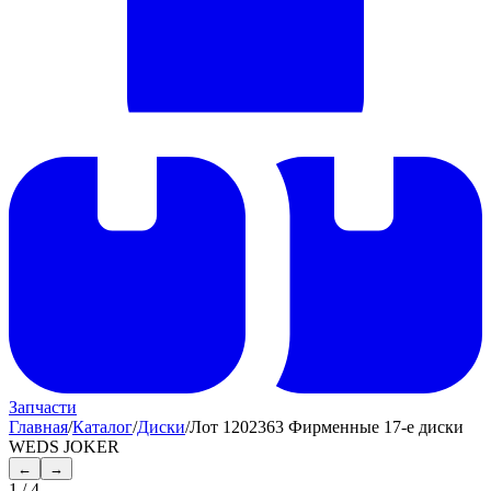
Запчасти
Главная
/
Каталог
/
Диски
/
Лот 1202363 Фирменные 17-е диски
WEDS JOKER
←
→
1
/
4