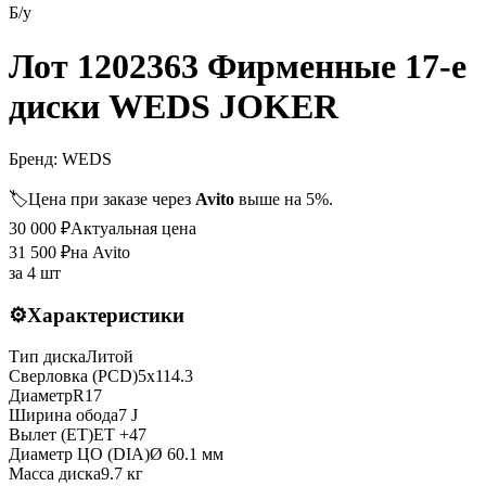
Б/у
Лот 1202363 Фирменные 17-е
диски WEDS JOKER
Бренд:
WEDS
🏷️
Цена при заказе через
Avito
выше на 5%.
30 000
₽
Актуальная цена
31 500
₽
на Avito
за
4 шт
⚙️
Характеристики
Тип диска
Литой
Сверловка (PCD)
5x114.3
Диаметр
R
17
Ширина обода
7 J
Вылет (ET)
ET
+47
Диаметр ЦО (DIA)
Ø
60.1
мм
Масса диска
9.7 кг