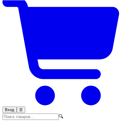
Вход
☰
🔍