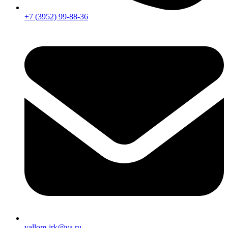
+7 (3952) 99-88-36
vallom-irk@ya.ru