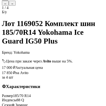
←
→
1
/
4
Б/у
Лот 1169052 Комплект шин
185/70R14 Yokohama Ice
Guard IG50 Plus
Бренд:
Yokohama
🏷️
Цена при заказе через
Avito
выше на 5%.
17 000
₽
Актуальная цена
17 850
₽
на Avito
за
4 шт
⚙️
Характеристики
Размер
185
/
70
R
14
Индексы
88
Q
Сезон
❄️ Зимние