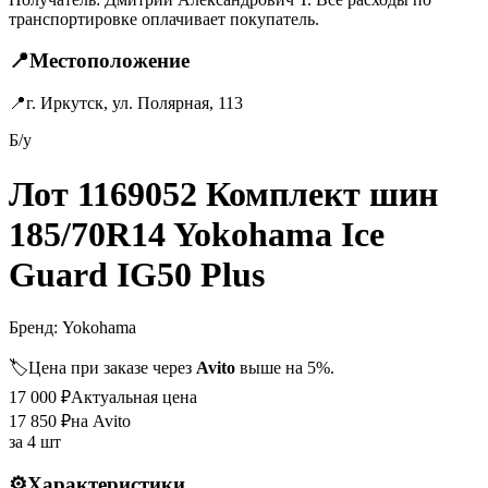
транспортировке оплачивает покупатель.
📍
Местоположение
📍
г. Иркутск, ул. Полярная, 113
Б/у
Лот 1169052 Комплект шин
185/70R14 Yokohama Ice
Guard IG50 Plus
Бренд:
Yokohama
🏷️
Цена при заказе через
Avito
выше на 5%.
17 000
₽
Актуальная цена
17 850
₽
на Avito
за
4 шт
⚙️
Характеристики