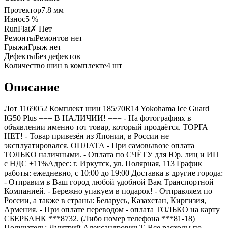
Протектор
7.8
мм
Износ
5 %
RunFlat
✗ Нет
Ремонты
Ремонтов нет
Грыжи
Грыж нет
Дефекты
Без дефектов
Количество шин в комплекте
4
шт
Описание
Лот 1169052 Комплект шин 185/70R14 Yokohama Ice Guard
IG50 Plus === B НАЛИЧИИ! === - На фотографиях в
объявлении именно тот товар, который продаётся. ТОРГА
НЕТ! - Товар привезён из Японии, в России не
эксплуатировался. ОПЛАТА - При самовывозе оплата
ТОЛЬКО наличными. - Оплата по СЧЁТУ для Юр. лиц и ИП
с НДС +11%Адрес: г. Иркутск, ул. Полярная, 113 График
работы: ежедневно, с 10:00 до 19:00 Доставка в другие города:
- Отправим в Ваш город любой удобной Вам Транспортной
Компанией. - Бережно упакуем в подарок! - Отправляем по
России, а также в страны: Беларусь, Казахстан, Киргизия,
Армения. - При оплате переводом - оплата ТОЛЬКО на карту
СБЕРБАНК ***8732. (Либо номер телефона ***81-18)
Получатель: Дмитрий Александрович Т. Все расходы по