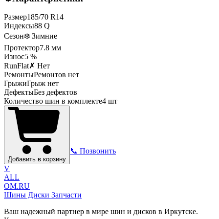
Размер
185
/
70
R
14
Индексы
88
Q
Сезон
❄️ Зимние
Протектор
7.8
мм
Износ
5 %
RunFlat
✗ Нет
Ремонты
Ремонтов нет
Грыжи
Грыж нет
Дефекты
Без дефектов
Количество шин в комплекте
4
шт
📞 Позвонить
Добавить в корзину
V
ALL
OM.RU
Шины Диски Запчасти
Ваш надежный партнер в мире шин и дисков в Иркутске.