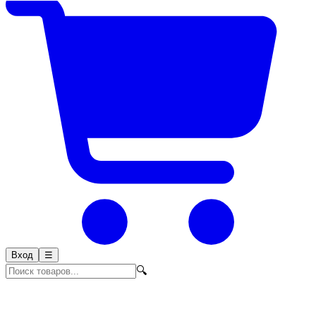
Вход
☰
🔍