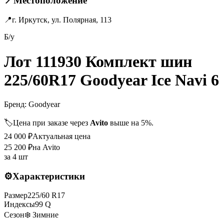
📍
Местоположение
📍
г. Иркутск, ул. Полярная, 113
Б/у
Лот 111930 Комплект шин
225/60R17 Goodyear Ice Navi 6
Бренд:
Goodyear
🏷️
Цена при заказе через
Avito
выше на 5%.
24 000
₽
Актуальная цена
25 200
₽
на Avito
за
4 шт
⚙️
Характеристики
Размер
225
/
60
R
17
Индексы
99
Q
Сезон
❄️ Зимние