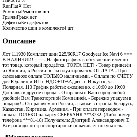
Износ
10 %
RunFlat
✗ Нет
Ремонты
Ремонтов нет
Грыжи
Грыж нет
Дефекты
Без дефектов
Количество шин в комплекте
4
шт
Описание
Лот 111930 Комплект шин 225/60R17 Goodyear Ice Navi 6 ===
B НАЛИЧИИ! === - На фотографиях в объявлении именно
тот товар, который продаётся. ТОРГА НЕТ! - Товар привезён
из Японии, в России не эксплуатировался. ОПЛАТА - При
самовывозе оплата ТОЛЬКО наличными. - Оплата по СЧЁТУ
для Юр. лиц и ИП с НДС +11%Адрес: г. Иркутск, ул.
Полярная, 113 График работы: ежедневно, с 10:00 до 19:00
Доставка в другие города: - Отправим в Ваш город любой
удобной Вам Транспортной Компанией. - Бережно упакуем в
подарок! - Отправляем по России, а также в страны: Беларусь,
Казахстан, Киргизия, Армения. - При оплате переводом -
оплата ТОЛЬКО на карту СБЕРБАНК ***8732. (Либо номер
телефона ***81-18) Получатель: Дмитрий Александрович Т.
Все расходы по транспортировке оплачивает покупатель.