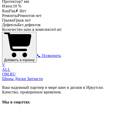
Протектор
7
мм
Износ
10 %
RunFlat
✗ Нет
Ремонты
Ремонтов нет
Грыжи
Грыж нет
Дефекты
Без дефектов
Количество шин в комплекте
4
шт
📞 Позвонить
Добавить в корзину
V
ALL
OM.RU
Шины Диски Запчасти
Ваш надежный партнер в мире шин и дисков в Иркутске.
Качество, проверенное временем.
Мы в соцсетях