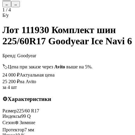
←
→
1
/
4
Б/у
Лот 111930 Комплект шин
225/60R17 Goodyear Ice Navi 6
Бренд:
Goodyear
🏷️
Цена при заказе через
Avito
выше на 5%.
24 000
₽
Актуальная цена
25 200
₽
на Avito
за
4 шт
⚙️
Характеристики
Размер
225
/
60
R
17
Индексы
99
Q
Сезон
❄️ Зимние
Протектор
7
мм