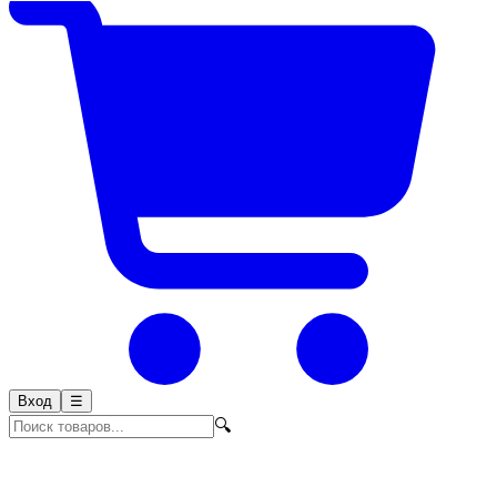
Вход
☰
🔍