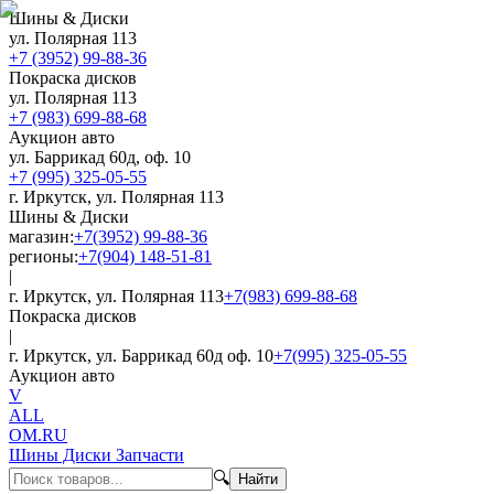
Шины & Диски
ул. Полярная 113
+7 (3952) 99-88-36
Покраска дисков
ул. Полярная 113
+7 (983) 699-88-68
Аукцион авто
ул. Баррикад 60д, оф. 10
+7 (995) 325-05-55
г. Иркутск, ул. Полярная 113
Шины & Диски
магазин:
+7(3952) 99-88-36
регионы:
+7(904) 148-51-81
|
г. Иркутск, ул. Полярная 113
+7(983) 699-88-68
Покраска дисков
|
г. Иркутск, ул. Баррикад 60д оф. 10
+7(995) 325-05-55
Аукцион авто
V
ALL
OM.RU
Шины Диски Запчасти
🔍
Найти