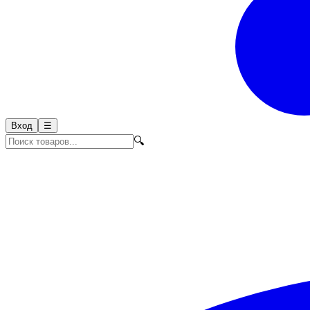
Вход
☰
🔍