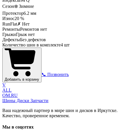
Индексы
94
Q
Сезон
❄️ Зимние
Протектор
6.2
мм
Износ
20 %
RunFlat
✗ Нет
Ремонты
Ремонтов нет
Грыжи
Грыж нет
Дефекты
Без дефектов
Количество шин в комплекте
4
шт
📞 Позвонить
Добавить в корзину
V
ALL
OM.RU
Шины Диски Запчасти
Ваш надежный партнер в мире шин и дисков в Иркутске.
Качество, проверенное временем.
Мы в соцсетях