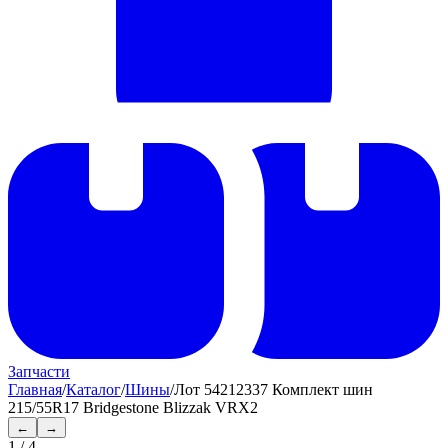
Запчасти
Главная
/
Каталог
/
Шины
/
Лот 54212337 Комплект шин
215/55R17 Bridgestone Blizzak VRX2
←
→
1
/
4