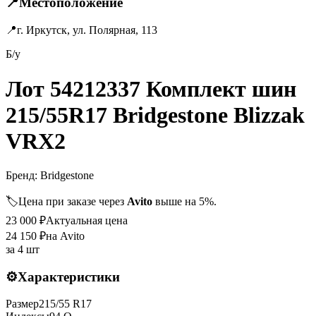
📍
Местоположение
📍
г. Иркутск, ул. Полярная, 113
Б/у
Лот 54212337 Комплект шин
215/55R17 Bridgestone Blizzak
VRX2
Бренд:
Bridgestone
🏷️
Цена при заказе через
Avito
выше на 5%.
23 000
₽
Актуальная цена
24 150
₽
на Avito
за
4 шт
⚙️
Характеристики
Размер
215
/
55
R
17