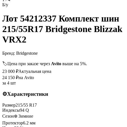
Б/у
Лот 54212337 Комплект шин
215/55R17 Bridgestone Blizzak
VRX2
Бренд:
Bridgestone
🏷️
Цена при заказе через
Avito
выше на 5%.
23 000
₽
Актуальная цена
24 150
₽
на Avito
за
4 шт
⚙️
Характеристики
Размер
215
/
55
R
17
Индексы
94
Q
Сезон
❄️ Зимние
Протектор
6.2
мм