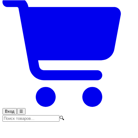
Вход
☰
🔍