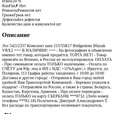
Износ
20 %
RunFlat
✗ Нет
Ремонты
Ремонтов нет
Грыжи
Грыж нет
Дефекты
Без дефектов
Количество шин в комплекте
4
шт
Описание
Лот 54212337 Комплект шин 215/55R17 Bridgestone Blizzak
VRX2 === B НАЛИЧИИ! === - На фотографиях в объявлении
именно тот товар, который продаётся. ТОРГА НЕТ! - Товар
привезён из Японии, в России не эксплуатировался. ОПЛАТА
- При самовывозе оплата ТОЛЬКО наличными. - Оплата по
СЧЁТУ для Юр. лиц и ИП с НДС +11%Адрес: г. Иркутск, ул.
Полярная, 113 График работы: ежедневно, с 10:00 до 19:00
Доставка в другие города: - Отправим в Ваш город любой
удобной Вам Транспортной Компанией. - Бережно упакуем в
подарок! - Отправляем по России, а также в страны: Беларусь,
Казахстан, Киргизия, Армения. - При оплате переводом -
оплата ТОЛЬКО на карту СБЕРБАНК ***8732. (Либо номер
телефона ***81-18) Получатель: Дмитрий Александрович Т.
Все расходы по транспортировке оплачивает покупатель.